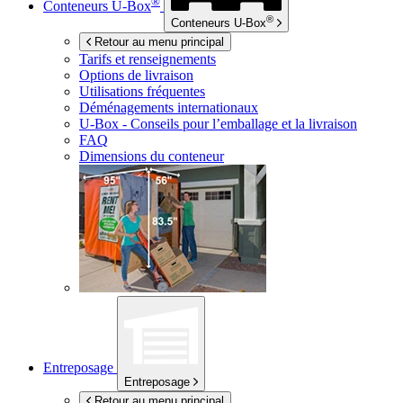
®
Conteneurs
U-Box
®
Conteneurs
U-Box
Retour au menu principal
Tarifs et renseignements
Options de livraison
Utilisations fréquentes
Déménagements internationaux
U-Box -
Conseils pour l’emballage et la livraison
FAQ
Dimensions du conteneur
Entreposage
Entreposage
Retour au menu principal