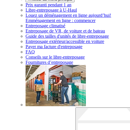
Prix garanti pendant 1 an
Libre-entreposage à
U-Haul
Louez un déménagement en ligne aujourd’hui!
Emménagement en ligne : commencer
Entreposage climatisé
Entreposage de VR, de voiture et de bateau
Guide des tailles d'unités de libre-entreposage
Entreposage extérieur/accessible en voiture
Payer ma facture d'entreposage
FAQ
Conseils sur le libre-entreposage
Fournitures d’entreposage