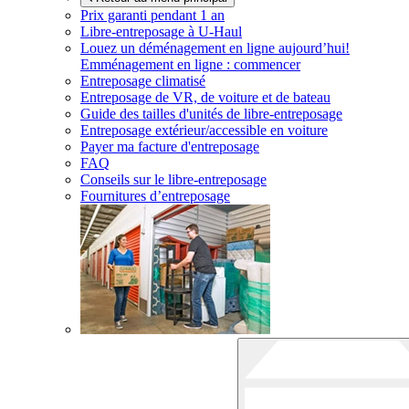
Prix garanti pendant 1 an
Libre-entreposage à
U-Haul
Louez un déménagement en ligne aujourd’hui!
Emménagement en ligne : commencer
Entreposage climatisé
Entreposage de VR, de voiture et de bateau
Guide des tailles d'unités de libre-entreposage
Entreposage extérieur/accessible en voiture
Payer ma facture d'entreposage
FAQ
Conseils sur le libre-entreposage
Fournitures d’entreposage