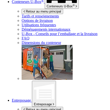
®
Conteneurs
U-Box
®
Conteneurs
U-Box
Retour au menu principal
Tarifs et renseignements
Options de livraison
Utilisations fréquentes
Déménagements internationaux
U-Box -
Conseils pour l’emballage et la livraison
FAQ
Dimensions du conteneur
Entreposage
Entreposage
Retour au menu principal