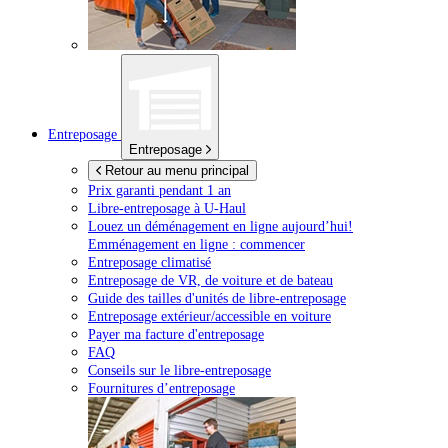
Entreposage
Entreposage
Retour au menu principal
Prix garanti pendant 1 an
Libre-entreposage à
U-Haul
Louez un déménagement en ligne aujourd’hui!
Emménagement en ligne : commencer
Entreposage climatisé
Entreposage de VR, de voiture et de bateau
Guide des tailles d'unités de libre-entreposage
Entreposage extérieur/accessible en voiture
Payer ma facture d'entreposage
FAQ
Conseils sur le libre-entreposage
Fournitures d’entreposage