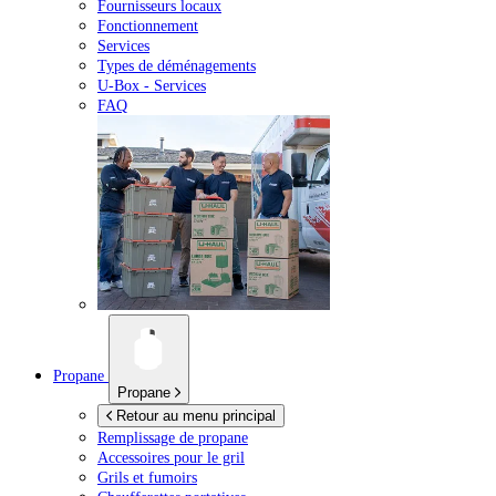
Fournisseurs locaux
Fonctionnement
Services
Types de déménagements
U-Box -
Services
FAQ
Propane
Propane
Retour au menu principal
Remplissage de propane
Accessoires pour le gril
Grils et fumoirs