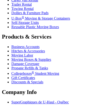
Cargo Van Rental
Trailer Rental
Towing Rental
Dollies & Furniture Pads
®
U-Box
Moving & Storage Containers
Self-Storage Units
Reusable Plastic Moving Boxes
Products & Services
Business Accounts
Hitches & Accessories
Moving Labor
Moving Boxes & Supplies
Damage Coverage
Propane Refills & Tanks
®
Collegeboxes
Student Moving
Gift Certificates
Discounts & Specials
Company Info
SuperGraphiques de
U-Haul
- Québec