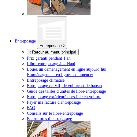
Entreposage
Entreposage
Retour au menu principal
Prix garanti pendant 1 an
Libre-entreposage à
U-Haul
Louez un déménagement en ligne aujourd’hui!
Emménagement en ligne : commencer
Entreposage climatisé
Entreposage de VR, de voiture et de bateau
Guide des tailles d'unités de libre-entreposage
Entreposage extérieur/accessible en voiture
Payer ma facture d'entreposage
FAQ
Conseils sur le libre-entreposage
Fournitures d’entreposage