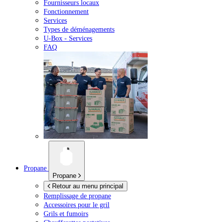
Fournisseurs locaux
Fonctionnement
Services
Types de déménagements
U-Box -
Services
FAQ
Propane
Propane
Retour au menu principal
Remplissage de propane
Accessoires pour le gril
Grils et fumoirs