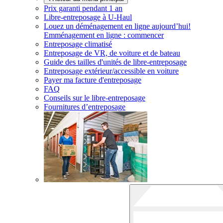
Prix garanti pendant 1 an
Libre-entreposage à
U-Haul
Louez un déménagement en ligne aujourd’hui!
Emménagement en ligne : commencer
Entreposage climatisé
Entreposage de VR, de voiture et de bateau
Guide des tailles d'unités de libre-entreposage
Entreposage extérieur/accessible en voiture
Payer ma facture d'entreposage
FAQ
Conseils sur le libre-entreposage
Fournitures d’entreposage