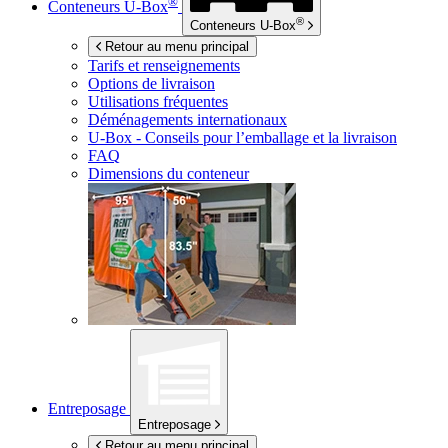
®
Conteneurs
U-Box
®
Conteneurs
U-Box
Retour au menu principal
Tarifs et renseignements
Options de livraison
Utilisations fréquentes
Déménagements internationaux
U-Box -
Conseils pour l’emballage et la livraison
FAQ
Dimensions du conteneur
Entreposage
Entreposage
Retour au menu principal