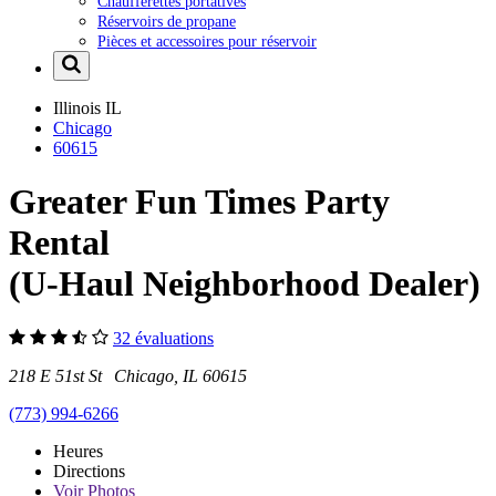
Chaufferettes portatives
Réservoirs de propane
Pièces et accessoires pour réservoir
Illinois
IL
Chicago
60615
Greater Fun Times Party
Rental
(U-Haul Neighborhood Dealer)
32 évaluations
218 E 51st St Chicago, IL 60615
(773) 994-6266
Heures
Directions
Voir
Photos