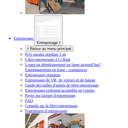
Entreposage
Entreposage
Retour au menu principal
Prix garanti pendant 1 an
Libre-entreposage à
U-Haul
Louez un déménagement en ligne aujourd’hui!
Emménagement en ligne : commencer
Entreposage climatisé
Entreposage de VR, de voiture et de bateau
Guide des tailles d'unités de libre-entreposage
Entreposage extérieur/accessible en voiture
Payer ma facture d'entreposage
FAQ
Conseils sur le libre-entreposage
Fournitures d’entreposage