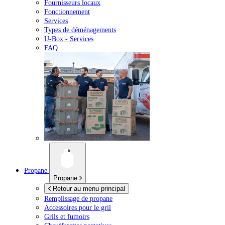
Fournisseurs locaux
Fonctionnement
Services
Types de déménagements
U-Box -
Services
FAQ
Propane
Propane
Retour au menu principal
Remplissage de propane
Accessoires pour le gril
Grils et fumoirs