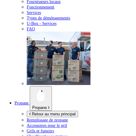
Fournisseurs locaux
Fonctionnement
Services
Types de déménagements
U-Box -
Services
FAQ
Propane
Propane
Retour au menu principal
Remplissage de propane
Accessoires pour le gril
Grils et fumoirs