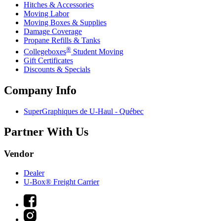
Hitches & Accessories
Moving Labor
Moving Boxes & Supplies
Damage Coverage
Propane Refills & Tanks
®
Collegeboxes
Student Moving
Gift Certificates
Discounts & Specials
Company Info
SuperGraphiques de
U-Haul
- Québec
Partner With Us
Vendor
Dealer
U-Box® Freight Carrier