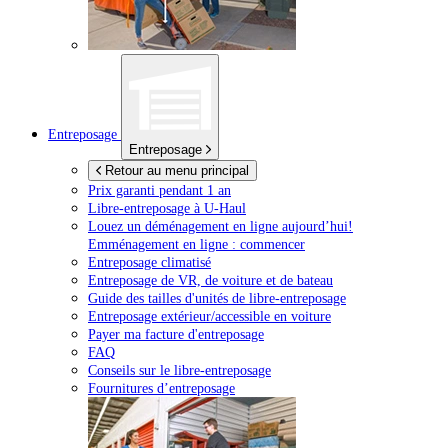
Entreposage
Entreposage
Retour au menu principal
Prix garanti pendant 1 an
Libre-entreposage à
U-Haul
Louez un déménagement en ligne aujourd’hui!
Emménagement en ligne : commencer
Entreposage climatisé
Entreposage de VR, de voiture et de bateau
Guide des tailles d'unités de libre-entreposage
Entreposage extérieur/accessible en voiture
Payer ma facture d'entreposage
FAQ
Conseils sur le libre-entreposage
Fournitures d’entreposage