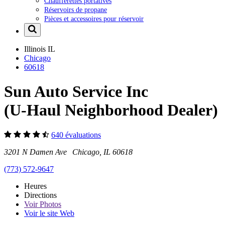
Chaufferettes portatives
Réservoirs de propane
Pièces et accessoires pour réservoir
Illinois
IL
Chicago
60618
Sun Auto Service Inc
(U-Haul Neighborhood Dealer)
640 évaluations
3201 N Damen Ave Chicago, IL 60618
(773) 572-9647
Heures
Directions
Voir
Photos
Voir le site Web