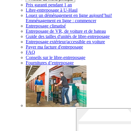
Prix garanti pendant 1 an
Libre-entreposage à
U-Haul
Louez un déménagement en ligne aujourd’hui!
Emménagement en ligne : commencer
Entreposage climatisé
Entreposage de VR, de voiture et de bateau
Guide des tailles d'unités de libre-entreposage
Entreposage extérieur/accessible en voiture
Payer ma facture d'entreposage
FAQ
Conseils sur le libre-entreposage
Fournitures d’entreposage