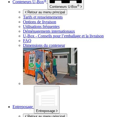
®
Conteneurs
U-Box
®
Conteneurs
U-Box
Retour au menu principal
Tarifs et renseignements
Options de livraison
Utilisations fréquentes
Déménagements internationaux
U-Box -
Conseils pour l’emballage et la livraison
FAQ
Dimensions du conteneur
Entreposage
Entreposage
Retour au menu principal