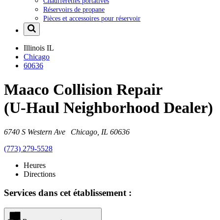
Chaufferettes portatives
Réservoirs de propane
Pièces et accessoires pour réservoir
Illinois
IL
Chicago
60636
Maaco Collision Repair
(U-Haul Neighborhood Dealer)
6740 S Western Ave Chicago, IL 60636
(773) 279-5528
Heures
Directions
Services dans cet établissement :