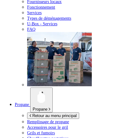
Fournisseurs locaux
Fonctionnement
Services
Types de déménagements
U-Box -
Services
FAQ
Propane
Propane
Retour au menu principal
Remplissage de propane
Accessoires pour le gril
Grils et fumoirs