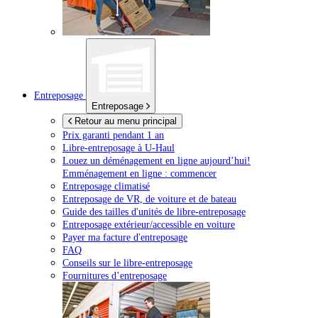
Entreposage
Entreposage
Retour au menu principal
Prix garanti pendant 1 an
Libre-entreposage à
U-Haul
Louez un déménagement en ligne aujourd’hui!
Emménagement en ligne : commencer
Entreposage climatisé
Entreposage de VR, de voiture et de bateau
Guide des tailles d'unités de libre-entreposage
Entreposage extérieur/accessible en voiture
Payer ma facture d'entreposage
FAQ
Conseils sur le libre-entreposage
Fournitures d’entreposage