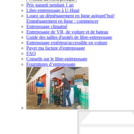
Prix garanti pendant 1 an
Libre-entreposage à
U-Haul
Louez un déménagement en ligne aujourd’hui!
Emménagement en ligne : commencer
Entreposage climatisé
Entreposage de VR, de voiture et de bateau
Guide des tailles d'unités de libre-entreposage
Entreposage extérieur/accessible en voiture
Payer ma facture d'entreposage
FAQ
Conseils sur le libre-entreposage
Fournitures d’entreposage