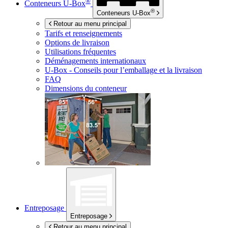
®
Conteneurs
U-Box
®
Conteneurs
U-Box
Retour au menu principal
Tarifs et renseignements
Options de livraison
Utilisations fréquentes
Déménagements internationaux
U-Box -
Conseils pour l’emballage et la livraison
FAQ
Dimensions du conteneur
Entreposage
Entreposage
Retour au menu principal