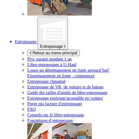
Entreposage
Entreposage
Retour au menu principal
Prix garanti pendant 1 an
Libre-entreposage à
U-Haul
Louez un déménagement en ligne aujourd’hui!
Emménagement en ligne : commencer
Entreposage climatisé
Entreposage de VR, de voiture et de bateau
Guide des tailles d'unités de libre-entreposage
Entreposage extérieur/accessible en voiture
Payer ma facture d'entreposage
FAQ
Conseils sur le libre-entreposage
Fournitures d’entreposage