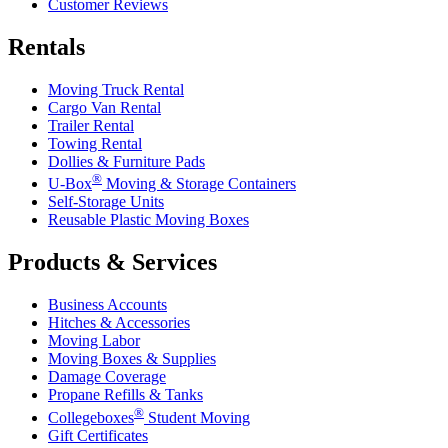
Customer Reviews
Rentals
Moving Truck Rental
Cargo Van Rental
Trailer Rental
Towing Rental
Dollies & Furniture Pads
®
U-Box
Moving & Storage Containers
Self-Storage Units
Reusable Plastic Moving Boxes
Products & Services
Business Accounts
Hitches & Accessories
Moving Labor
Moving Boxes & Supplies
Damage Coverage
Propane Refills & Tanks
®
Collegeboxes
Student Moving
Gift Certificates