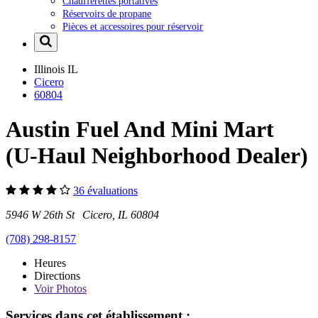
Chaufferettes portatives
Réservoirs de propane
Pièces et accessoires pour réservoir
Illinois
IL
Cicero
60804
Austin Fuel And Mini Mart
(U-Haul Neighborhood Dealer)
36 évaluations
5946 W 26th St Cicero, IL 60804
(708) 298-8157
Heures
Directions
Voir
Photos
Services dans cet établissement :