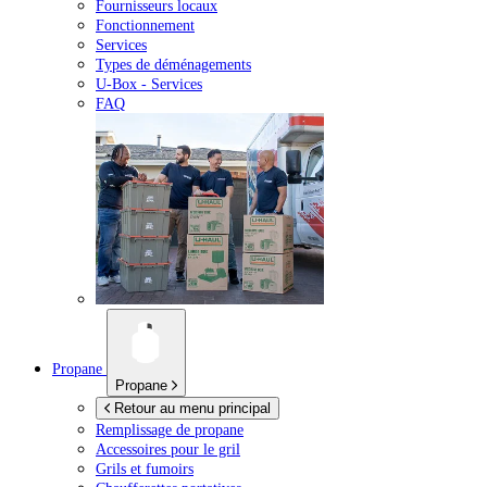
Fournisseurs locaux
Fonctionnement
Services
Types de déménagements
U-Box -
Services
FAQ
Propane
Propane
Retour au menu principal
Remplissage de propane
Accessoires pour le gril
Grils et fumoirs