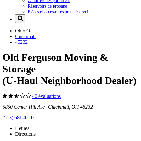
Chaufferettes portatives
Réservoirs de propane
Pièces et accessoires pour réservoir
Ohio
OH
Cincinnati
45232
Old Ferguson Moving &
Storage
(U-Haul Neighborhood Dealer)
40 évaluations
5850 Center Hill Ave Cincinnati, OH 45232
(513) 681-0210
Heures
Directions