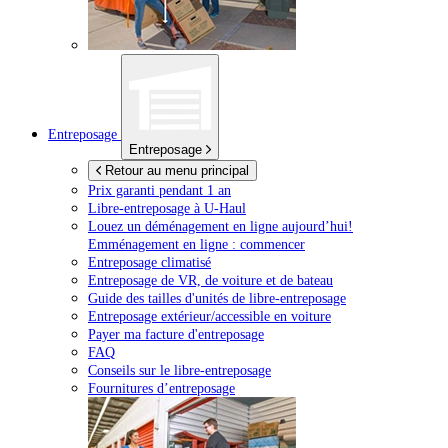
Entreposage
Entreposage
Retour au menu principal
Prix garanti pendant 1 an
Libre-entreposage à
U-Haul
Louez un déménagement en ligne aujourd’hui!
Emménagement en ligne : commencer
Entreposage climatisé
Entreposage de VR, de voiture et de bateau
Guide des tailles d'unités de libre-entreposage
Entreposage extérieur/accessible en voiture
Payer ma facture d'entreposage
FAQ
Conseils sur le libre-entreposage
Fournitures d’entreposage