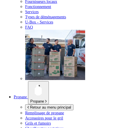
Fournisseurs locaux
Fonctionnement
Services
Types de déménagements
U-Box -
Services
FAQ
Propane
Propane
Retour au menu principal
Remplissage de propane
Accessoires pour le gril
Grils et fumoirs