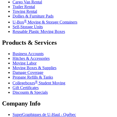
Cargo Van Rental
Trailer Rental
Towing Rental
Dollies & Furniture Pads
®
U-Box
Moving & Storage Containers
Self-Storage Units
Reusable Plastic Moving Boxes
Products & Services
Business Accounts
Hitches & Accessories
Moving Labor
Moving Boxes & Supplies
Damage Coverage
Propane Refills & Tanks
®
Collegeboxes
Student Moving
Gift Certificates
Discounts & Specials
Company Info
SuperGraphiques de
U-Haul
- Québec