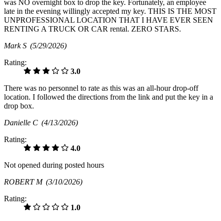
was NO overnight box to drop the key. Fortunately, an employee
late in the evening willingly accepted my key. THIS IS THE MOST
UNPROFESSIONAL LOCATION THAT I HAVE EVER SEEN
RENTING A TRUCK OR CAR rental. ZERO STARS.
Mark S
(5/29/2026)
Rating:
3.0
There was no personnel to rate as this was an all-hour drop-off
location. I followed the directions from the link and put the key in a
drop box.
Danielle C
(4/13/2026)
Rating:
4.0
Not opened during posted hours
ROBERT M
(3/10/2026)
Rating:
1.0