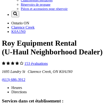
Chaufferettes portatives
Réservoirs de propane
Pièces et accessoires pour réservoir
Ontario
ON
Clarence Creek
K0A1N0
Roy Equipment Rental
(U-Haul Neighborhood Dealer)
153 évaluations
1695 Landry St Clarence Creek, ON K0A1N0
(613) 686-3912
Heures
Directions
Services dans cet établissement :