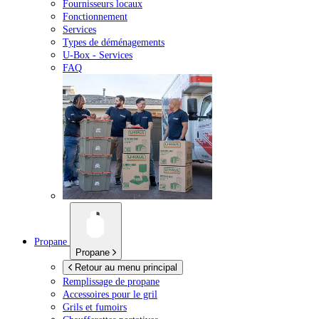
Fournisseurs locaux
Fonctionnement
Services
Types de déménagements
U-Box -
Services
FAQ
Propane
Propane
Retour au menu principal
Remplissage de propane
Accessoires pour le gril
Grils et fumoirs