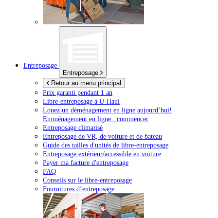
Entreposage
Entreposage
Retour au menu principal
Prix garanti pendant 1 an
Libre-entreposage à
U-Haul
Louez un déménagement en ligne aujourd’hui!
Emménagement en ligne : commencer
Entreposage climatisé
Entreposage de VR, de voiture et de bateau
Guide des tailles d'unités de libre-entreposage
Entreposage extérieur/accessible en voiture
Payer ma facture d'entreposage
FAQ
Conseils sur le libre-entreposage
Fournitures d’entreposage