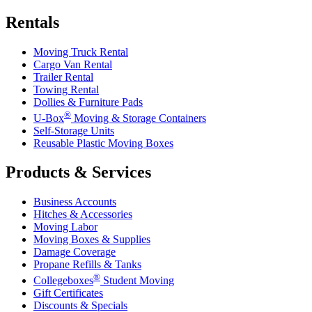
Rentals
Moving Truck Rental
Cargo Van Rental
Trailer Rental
Towing Rental
Dollies & Furniture Pads
®
U-Box
Moving & Storage Containers
Self-Storage Units
Reusable Plastic Moving Boxes
Products & Services
Business Accounts
Hitches & Accessories
Moving Labor
Moving Boxes & Supplies
Damage Coverage
Propane Refills & Tanks
®
Collegeboxes
Student Moving
Gift Certificates
Discounts & Specials