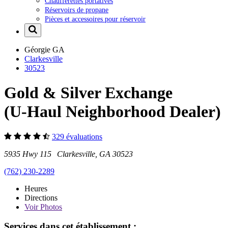
Chaufferettes portatives
Réservoirs de propane
Pièces et accessoires pour réservoir
Géorgie
GA
Clarkesville
30523
Gold & Silver Exchange
(U-Haul Neighborhood Dealer)
329 évaluations
5935 Hwy 115 Clarkesville, GA 30523
(762) 230-2289
Heures
Directions
Voir
Photos
Services dans cet établissement :