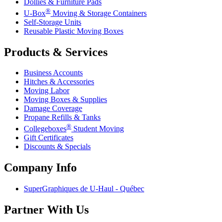
Dollies & Furniture Pads
®
U-Box
Moving & Storage Containers
Self-Storage Units
Reusable Plastic Moving Boxes
Products & Services
Business Accounts
Hitches & Accessories
Moving Labor
Moving Boxes & Supplies
Damage Coverage
Propane Refills & Tanks
®
Collegeboxes
Student Moving
Gift Certificates
Discounts & Specials
Company Info
SuperGraphiques de
U-Haul
- Québec
Partner With Us