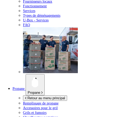
Fournisseurs locaux
Fonctionnement
Services
Types de déménagements
U-Box -
Services
FAQ
Propane
Propane
Retour au menu principal
Remplissage de propane
Accessoires pour le gril
Grils et fumoirs