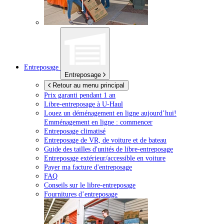
Entreposage
Entreposage
Retour au menu principal
Prix garanti pendant 1 an
Libre-entreposage à
U-Haul
Louez un déménagement en ligne aujourd’hui!
Emménagement en ligne : commencer
Entreposage climatisé
Entreposage de VR, de voiture et de bateau
Guide des tailles d'unités de libre-entreposage
Entreposage extérieur/accessible en voiture
Payer ma facture d'entreposage
FAQ
Conseils sur le libre-entreposage
Fournitures d’entreposage