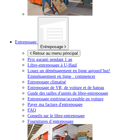
Entreposage
Entreposage
Retour au menu principal
Prix garanti pendant 1 an
Libre-entreposage à
U-Haul
Louez un déménagement en ligne aujourd’hui!
Emménagement en ligne : commencer
Entreposage climatisé
Entreposage de VR, de voiture et de bateau
Guide des tailles d'unités de libre-entreposage
Entreposage extérieur/accessible en voiture
Payer ma facture d'entreposage
FAQ
Conseils sur le libre-entreposage
Fournitures d’entreposage