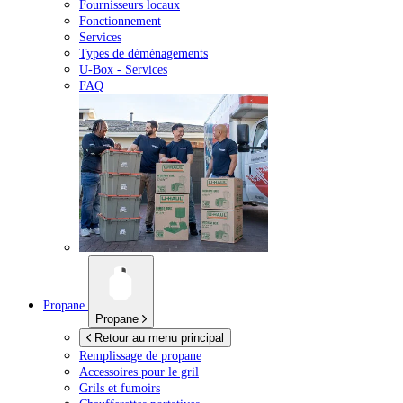
Fournisseurs locaux
Fonctionnement
Services
Types de déménagements
U-Box -
Services
FAQ
Propane
Propane
Retour au menu principal
Remplissage de propane
Accessoires pour le gril
Grils et fumoirs