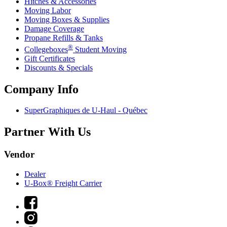
Hitches & Accessories
Moving Labor
Moving Boxes & Supplies
Damage Coverage
Propane Refills & Tanks
®
Collegeboxes
Student Moving
Gift Certificates
Discounts & Specials
Company Info
SuperGraphiques de
U-Haul
- Québec
Partner With Us
Vendor
Dealer
U-Box® Freight Carrier