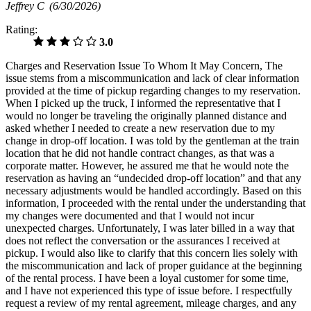
Jeffrey C
(6/30/2026)
Rating:
3.0
Charges and Reservation Issue To Whom It May Concern, The
issue stems from a miscommunication and lack of clear information
provided at the time of pickup regarding changes to my reservation.
When I picked up the truck, I informed the representative that I
would no longer be traveling the originally planned distance and
asked whether I needed to create a new reservation due to my
change in drop-off location. I was told by the gentleman at the train
location that he did not handle contract changes, as that was a
corporate matter. However, he assured me that he would note the
reservation as having an “undecided drop-off location” and that any
necessary adjustments would be handled accordingly. Based on this
information, I proceeded with the rental under the understanding that
my changes were documented and that I would not incur
unexpected charges. Unfortunately, I was later billed in a way that
does not reflect the conversation or the assurances I received at
pickup. I would also like to clarify that this concern lies solely with
the miscommunication and lack of proper guidance at the beginning
of the rental process. I have been a loyal customer for some time,
and I have not experienced this type of issue before. I respectfully
request a review of my rental agreement, mileage charges, and any