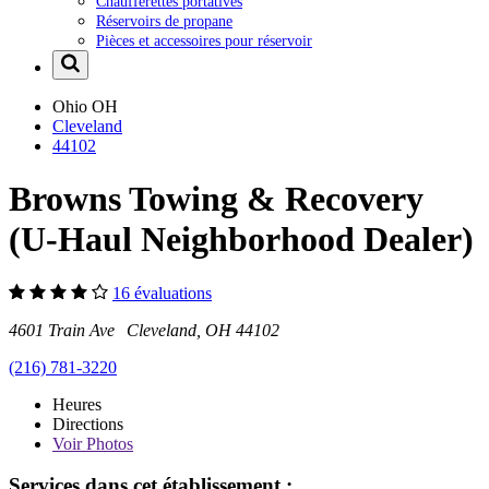
Chaufferettes portatives
Réservoirs de propane
Pièces et accessoires pour réservoir
Ohio
OH
Cleveland
44102
Browns Towing & Recovery
(U-Haul Neighborhood Dealer)
16 évaluations
4601 Train Ave Cleveland, OH 44102
(216) 781-3220
Heures
Directions
Voir
Photos
Services dans cet établissement :