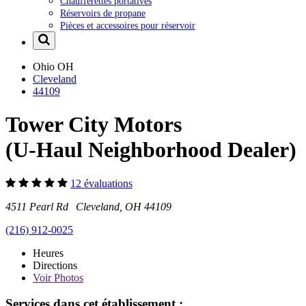
Chaufferettes portatives
Réservoirs de propane
Pièces et accessoires pour réservoir
Ohio
OH
Cleveland
44109
Tower City Motors
(U-Haul Neighborhood Dealer)
12 évaluations
4511 Pearl Rd Cleveland, OH 44109
(216) 912-0025
Heures
Directions
Voir
Photos
Services dans cet établissement :