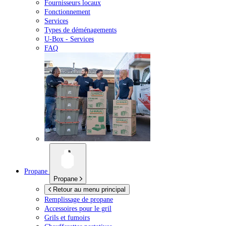
Fournisseurs locaux
Fonctionnement
Services
Types de déménagements
U-Box -
Services
FAQ
Propane
Propane
Retour au menu principal
Remplissage de propane
Accessoires pour le gril
Grils et fumoirs