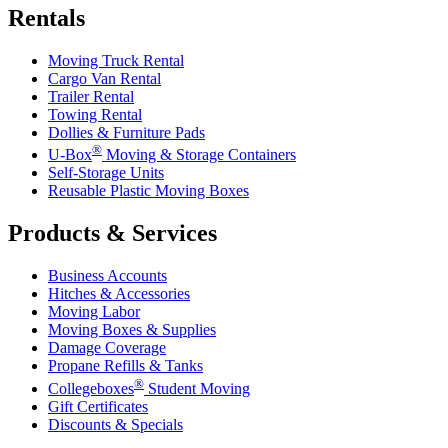
Rentals
Moving Truck Rental
Cargo Van Rental
Trailer Rental
Towing Rental
Dollies & Furniture Pads
®
U-Box
Moving & Storage Containers
Self-Storage Units
Reusable Plastic Moving Boxes
Products & Services
Business Accounts
Hitches & Accessories
Moving Labor
Moving Boxes & Supplies
Damage Coverage
Propane Refills & Tanks
®
Collegeboxes
Student Moving
Gift Certificates
Discounts & Specials