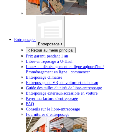
Entreposage
Entreposage
Retour au menu principal
Prix garanti pendant 1 an
Libre-entreposage à
U-Haul
Louez un déménagement en ligne aujourd’hui!
Emménagement en ligne : commencer
Entreposage climatisé
Entreposage de VR, de voiture et de bateau
Guide des tailles d'unités de libre-entreposage
Entreposage extérieur/accessible en voiture
Payer ma facture d'entreposage
FAQ
Conseils sur le libre-entreposage
Fournitures d’entreposage