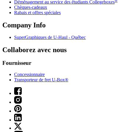
®
Déménagement au service des étudiants Collegeboxes
Chèques-cadeaux
Rabais et offres spéciales
Company Info
SuperGraphiques de
U-Haul
- Québec
Collaborez avec nous
Fournisseur
Concessionnaire
Transporteur de fret U-Box®