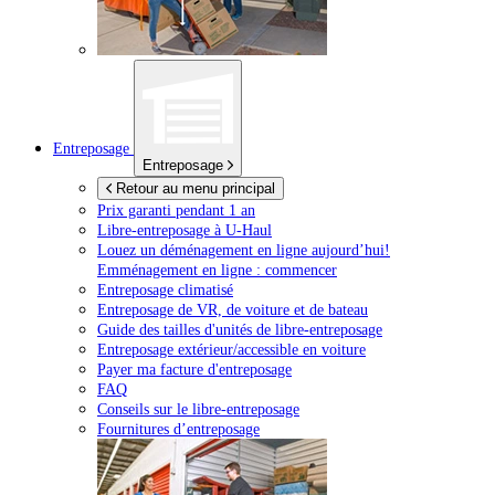
Entreposage
Entreposage
Retour au menu principal
Prix garanti pendant 1 an
Libre-entreposage à
U-Haul
Louez un déménagement en ligne aujourd’hui!
Emménagement en ligne : commencer
Entreposage climatisé
Entreposage de VR, de voiture et de bateau
Guide des tailles d'unités de libre-entreposage
Entreposage extérieur/accessible en voiture
Payer ma facture d'entreposage
FAQ
Conseils sur le libre-entreposage
Fournitures d’entreposage