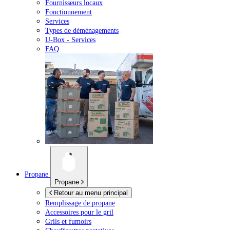
Fournisseurs locaux
Fonctionnement
Services
Types de déménagements
U-Box -
Services
FAQ
Propane
Propane
Retour au menu principal
Remplissage de propane
Accessoires pour le gril
Grils et fumoirs