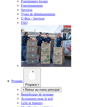
Fournisseurs locaux
Fonctionnement
Services
Types de déménagements
U-Box -
Services
FAQ
Propane
Propane
Retour au menu principal
Remplissage de propane
Accessoires pour le gril
Grils et fumoirs