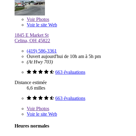
Voir
Photos
Voir le site Web
1845 E Market St
Celina, OH 45822
(419) 586-3361
Ouvert aujourd'hui de 10h am à 5h pm
(At Hwy 703)
663 évaluations
Distance estimée
6,6 milles
663 évaluations
Voir
Photos
Voir le site Web
Heures normales