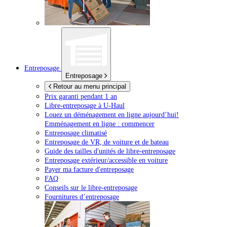
Entreposage
Entreposage
Retour au menu principal
Prix garanti pendant 1 an
Libre-entreposage à
U-Haul
Louez un déménagement en ligne aujourd’hui!
Emménagement en ligne : commencer
Entreposage climatisé
Entreposage de VR, de voiture et de bateau
Guide des tailles d'unités de libre-entreposage
Entreposage extérieur/accessible en voiture
Payer ma facture d'entreposage
FAQ
Conseils sur le libre-entreposage
Fournitures d’entreposage