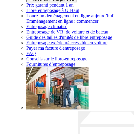
Prix garanti pendant 1 an
Libre-entreposage à
U-Haul
Louez un déménagement en ligne aujourd’hui!
Emménagement en ligne : commencer
Entreposage climatisé
Entreposage de VR, de voiture et de bateau
Guide des tailles d'unités de libre-entreposage
Entreposage extérieur/accessible en voiture
Payer ma facture d'entreposage
FAQ
Conseils sur le libre-entreposage
Fournitures d’entreposage