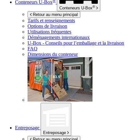
®
Conteneurs
U-Box
®
Conteneurs
U-Box
Retour au menu principal
Tarifs et renseignements
Options de livraison
Utilisations fréquentes
Déménagements internationaux
U-Box -
Conseils pour l’emballage et la livraison
FAQ
Dimensions du conteneur
Entreposage
Entreposage
Retour au menu principal