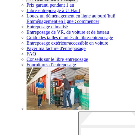
Prix garanti pendant 1 an
Libre-entreposage à
U-Haul
Louez un déménagement en ligne aujourd’hui!
Emménagement en ligne : commencer
Entreposage climatisé
Entreposage de VR, de voiture et de bateau
Guide des tailles d'unités de libre-entreposage
Entreposage extérieur/accessible en voiture
Payer ma facture d'entreposage
FAQ
Conseils sur le libre-entreposage
Fournitures d’entreposage