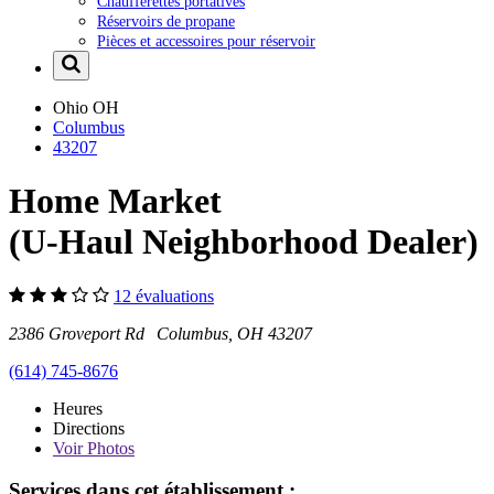
Chaufferettes portatives
Réservoirs de propane
Pièces et accessoires pour réservoir
Ohio
OH
Columbus
43207
Home Market
(U-Haul Neighborhood Dealer)
12 évaluations
2386 Groveport Rd Columbus, OH 43207
(614) 745-8676
Heures
Directions
Voir
Photos
Services dans cet établissement :