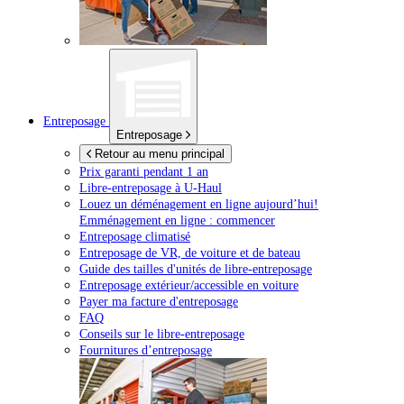
Entreposage
Entreposage
Retour au menu principal
Prix garanti pendant 1 an
Libre-entreposage à
U-Haul
Louez un déménagement en ligne aujourd’hui!
Emménagement en ligne : commencer
Entreposage climatisé
Entreposage de VR, de voiture et de bateau
Guide des tailles d'unités de libre-entreposage
Entreposage extérieur/accessible en voiture
Payer ma facture d'entreposage
FAQ
Conseils sur le libre-entreposage
Fournitures d’entreposage