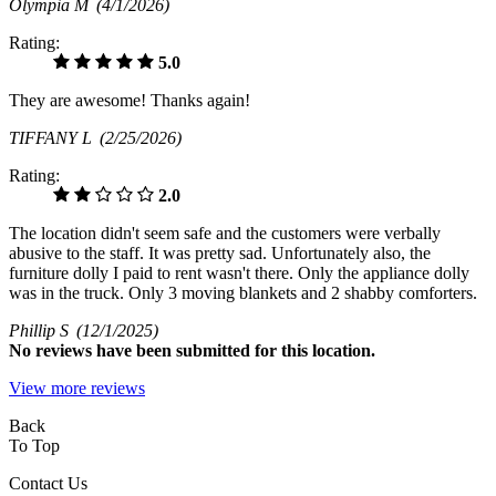
Olympia M
(4/1/2026)
Rating:
5.0
They are awesome! Thanks again!
TIFFANY L
(2/25/2026)
Rating:
2.0
The location didn't seem safe and the customers were verbally
abusive to the staff. It was pretty sad. Unfortunately also, the
furniture dolly I paid to rent wasn't there. Only the appliance dolly
was in the truck. Only 3 moving blankets and 2 shabby comforters.
Phillip S
(12/1/2025)
No
reviews have been submitted for this location.
View more reviews
Back
To Top
Contact Us