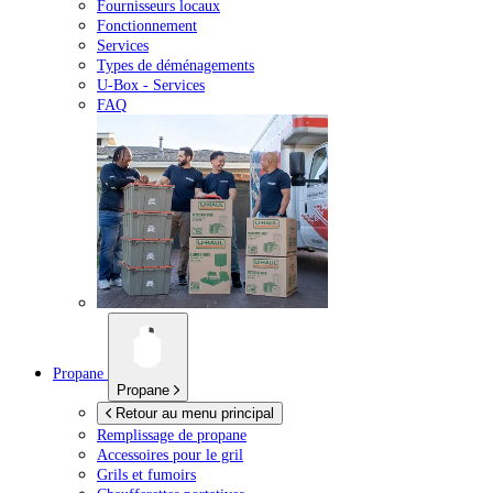
Fournisseurs locaux
Fonctionnement
Services
Types de déménagements
U-Box -
Services
FAQ
Propane
Propane
Retour au menu principal
Remplissage de propane
Accessoires pour le gril
Grils et fumoirs