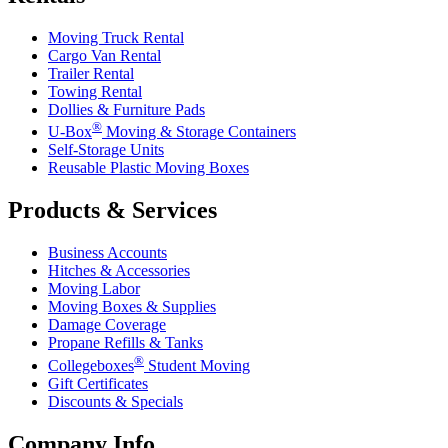
Moving Truck Rental
Cargo Van Rental
Trailer Rental
Towing Rental
Dollies & Furniture Pads
®
U-Box
Moving & Storage Containers
Self-Storage Units
Reusable Plastic Moving Boxes
Products & Services
Business Accounts
Hitches & Accessories
Moving Labor
Moving Boxes & Supplies
Damage Coverage
Propane Refills & Tanks
®
Collegeboxes
Student Moving
Gift Certificates
Discounts & Specials
Company Info