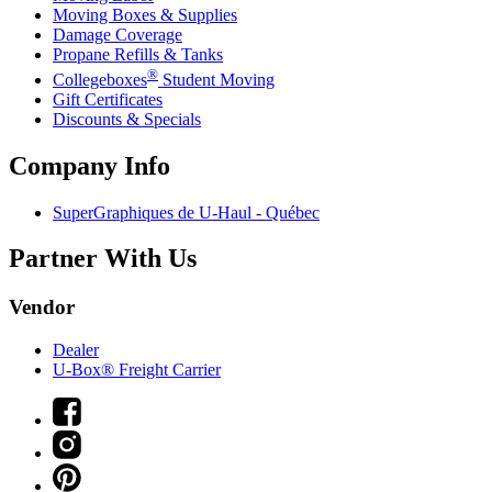
Moving Boxes & Supplies
Damage Coverage
Propane Refills & Tanks
®
Collegeboxes
Student Moving
Gift Certificates
Discounts & Specials
Company Info
SuperGraphiques de
U-Haul
- Québec
Partner With Us
Vendor
Dealer
U-Box® Freight Carrier