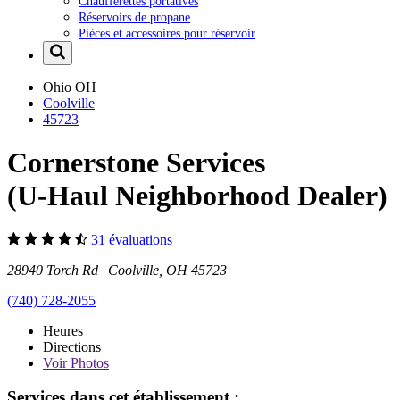
Chaufferettes portatives
Réservoirs de propane
Pièces et accessoires pour réservoir
Ohio
OH
Coolville
45723
Cornerstone Services
(U-Haul Neighborhood Dealer)
31 évaluations
28940 Torch Rd Coolville, OH 45723
(740) 728-2055
Heures
Directions
Voir
Photos
Services dans cet établissement :