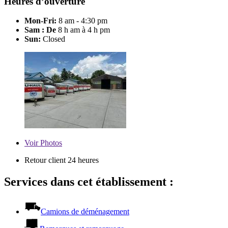
Heures d’ouverture
Mon-Fri:
8 am - 4:30 pm
Sam : De
8 h am à 4 h pm
Sun:
Closed
Voir
Photos
Retour client 24 heures
Services dans cet établissement :
Camions de déménagement