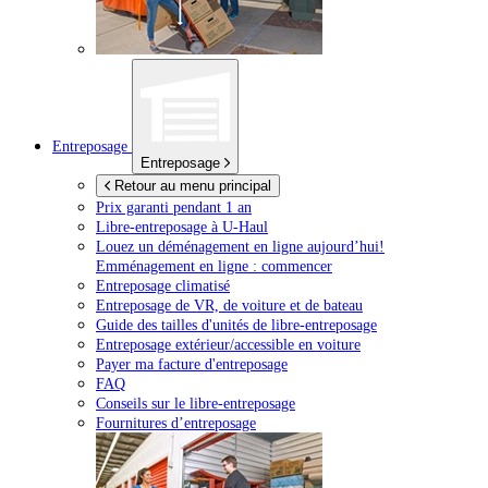
Entreposage
Entreposage
Retour au menu principal
Prix garanti pendant 1 an
Libre-entreposage à
U-Haul
Louez un déménagement en ligne aujourd’hui!
Emménagement en ligne : commencer
Entreposage climatisé
Entreposage de VR, de voiture et de bateau
Guide des tailles d'unités de libre-entreposage
Entreposage extérieur/accessible en voiture
Payer ma facture d'entreposage
FAQ
Conseils sur le libre-entreposage
Fournitures d’entreposage