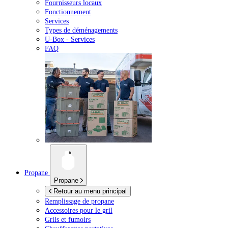
Fournisseurs locaux
Fonctionnement
Services
Types de déménagements
U-Box -
Services
FAQ
Propane
Propane
Retour au menu principal
Remplissage de propane
Accessoires pour le gril
Grils et fumoirs