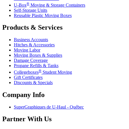
®
U-Box
Moving & Storage Containers
Self-Storage Units
Reusable Plastic Moving Boxes
Products & Services
Business Accounts
Hitches & Accessories
Moving Labor
Moving Boxes & Supplies
Damage Coverage
Propane Refills & Tanks
®
Collegeboxes
Student Moving
Gift Certificates
Discounts & Specials
Company Info
SuperGraphiques de
U-Haul
- Québec
Partner With Us