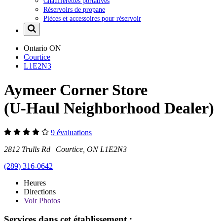
Chaufferettes portatives
Réservoirs de propane
Pièces et accessoires pour réservoir
Ontario
ON
Courtice
L1E2N3
Aymeer Corner Store
(U-Haul Neighborhood Dealer)
9 évaluations
2812 Trulls Rd Courtice, ON L1E2N3
(289) 316-0642
Heures
Directions
Voir
Photos
Services dans cet établissement :