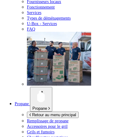
Fournisseurs locaux
Fonctionnement
Services
Types de déménagements
U-Box -
Services
FAQ
Propane
Propane
Retour au menu principal
Remplissage de propane
Accessoires pour le gril
Grils et fumoirs