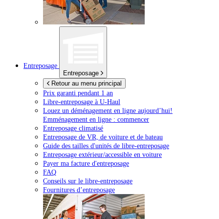
Entreposage
Entreposage
Retour au menu principal
Prix garanti pendant 1 an
Libre-entreposage à
U-Haul
Louez un déménagement en ligne aujourd’hui!
Emménagement en ligne : commencer
Entreposage climatisé
Entreposage de VR, de voiture et de bateau
Guide des tailles d'unités de libre-entreposage
Entreposage extérieur/accessible en voiture
Payer ma facture d'entreposage
FAQ
Conseils sur le libre-entreposage
Fournitures d’entreposage