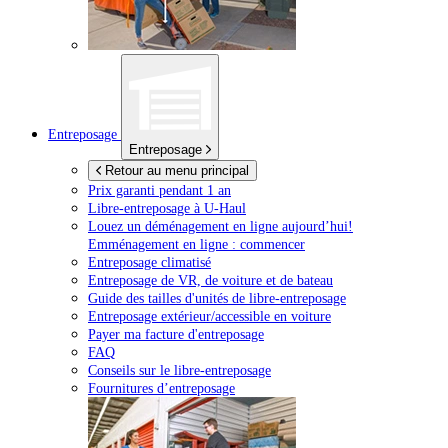
Entreposage
Entreposage
Retour au menu principal
Prix garanti pendant 1 an
Libre-entreposage à
U-Haul
Louez un déménagement en ligne aujourd’hui!
Emménagement en ligne : commencer
Entreposage climatisé
Entreposage de VR, de voiture et de bateau
Guide des tailles d'unités de libre-entreposage
Entreposage extérieur/accessible en voiture
Payer ma facture d'entreposage
FAQ
Conseils sur le libre-entreposage
Fournitures d’entreposage