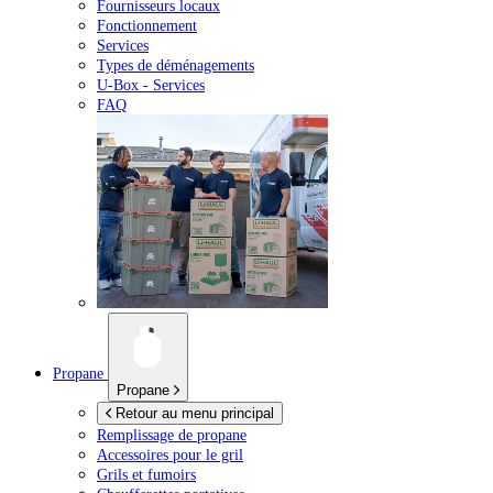
Fournisseurs locaux
Fonctionnement
Services
Types de déménagements
U-Box -
Services
FAQ
Propane
Propane
Retour au menu principal
Remplissage de propane
Accessoires pour le gril
Grils et fumoirs