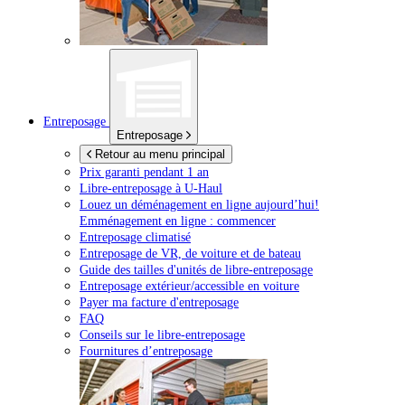
Entreposage
Entreposage
Retour au menu principal
Prix garanti pendant 1 an
Libre-entreposage à
U-Haul
Louez un déménagement en ligne aujourd’hui!
Emménagement en ligne : commencer
Entreposage climatisé
Entreposage de VR, de voiture et de bateau
Guide des tailles d'unités de libre-entreposage
Entreposage extérieur/accessible en voiture
Payer ma facture d'entreposage
FAQ
Conseils sur le libre-entreposage
Fournitures d’entreposage