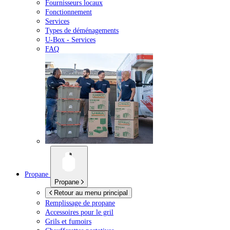
Fournisseurs locaux
Fonctionnement
Services
Types de déménagements
U-Box -
Services
FAQ
Propane
Propane
Retour au menu principal
Remplissage de propane
Accessoires pour le gril
Grils et fumoirs