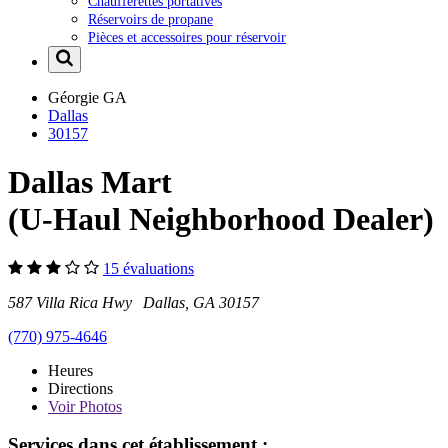
Chaufferettes portatives
Réservoirs de propane
Pièces et accessoires pour réservoir
Géorgie
GA
Dallas
30157
Dallas Mart
(U-Haul Neighborhood Dealer)
15 évaluations
587 Villa Rica Hwy Dallas, GA 30157
(770) 975-4646
Heures
Directions
Voir
Photos
Services dans cet établissement :