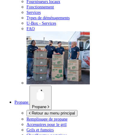
Fournisseurs locaux
Fonctionnement
Services
Types de déménagements
U-Box -
Services
FAQ
Propane
Propane
Retour au menu principal
Remplissage de propane
Accessoires pour le gril
Grils et fumoirs