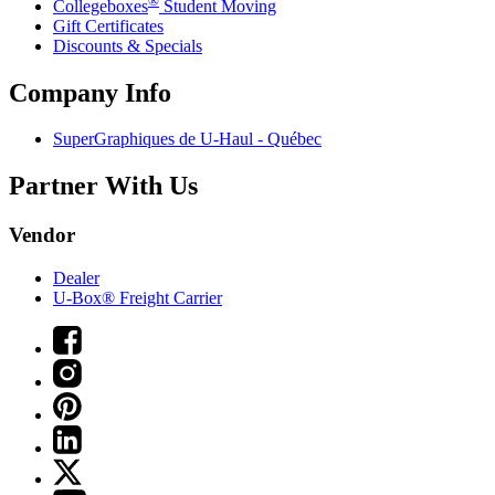
Collegeboxes
Student Moving
Gift Certificates
Discounts & Specials
Company Info
SuperGraphiques de
U-Haul
- Québec
Partner With Us
Vendor
Dealer
U-Box® Freight Carrier