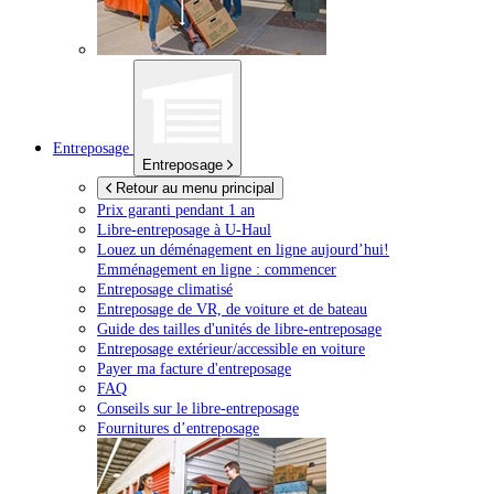
Entreposage
Entreposage
Retour au menu principal
Prix garanti pendant 1 an
Libre-entreposage à
U-Haul
Louez un déménagement en ligne aujourd’hui!
Emménagement en ligne : commencer
Entreposage climatisé
Entreposage de VR, de voiture et de bateau
Guide des tailles d'unités de libre-entreposage
Entreposage extérieur/accessible en voiture
Payer ma facture d'entreposage
FAQ
Conseils sur le libre-entreposage
Fournitures d’entreposage