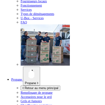
Fournisseurs locaux
Fonctionnement
Services
Types de déménagements
U-Box -
Services
FAQ
Propane
Propane
Retour au menu principal
Remplissage de propane
Accessoires pour le gril
Grils et fumoirs