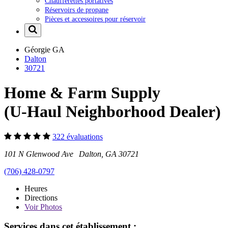
Chaufferettes portatives
Réservoirs de propane
Pièces et accessoires pour réservoir
Géorgie
GA
Dalton
30721
Home & Farm Supply
(U-Haul Neighborhood Dealer)
322 évaluations
101 N Glenwood Ave Dalton, GA 30721
(706) 428-0797
Heures
Directions
Voir
Photos
Services dans cet établissement :