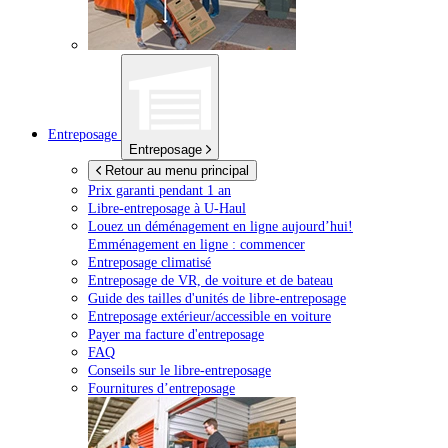
Entreposage
Entreposage
Retour au menu principal
Prix garanti pendant 1 an
Libre-entreposage à
U-Haul
Louez un déménagement en ligne aujourd’hui!
Emménagement en ligne : commencer
Entreposage climatisé
Entreposage de VR, de voiture et de bateau
Guide des tailles d'unités de libre-entreposage
Entreposage extérieur/accessible en voiture
Payer ma facture d'entreposage
FAQ
Conseils sur le libre-entreposage
Fournitures d’entreposage