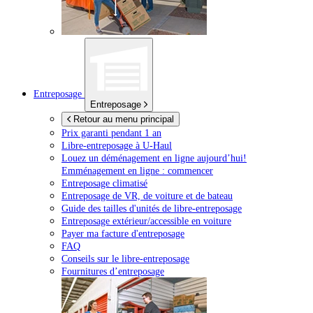
Entreposage
Entreposage
Retour au menu principal
Prix garanti pendant 1 an
Libre-entreposage à
U-Haul
Louez un déménagement en ligne aujourd’hui!
Emménagement en ligne : commencer
Entreposage climatisé
Entreposage de VR, de voiture et de bateau
Guide des tailles d'unités de libre-entreposage
Entreposage extérieur/accessible en voiture
Payer ma facture d'entreposage
FAQ
Conseils sur le libre-entreposage
Fournitures d’entreposage