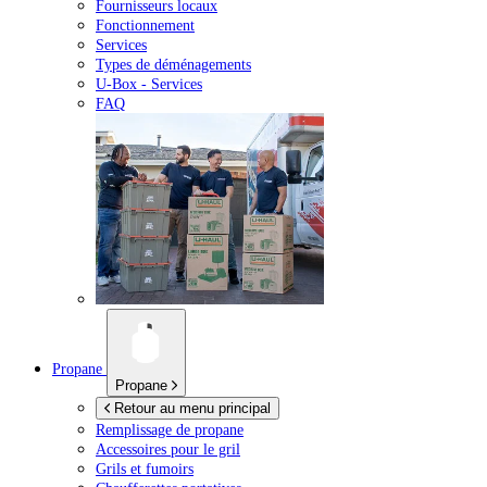
Fournisseurs locaux
Fonctionnement
Services
Types de déménagements
U-Box -
Services
FAQ
Propane
Propane
Retour au menu principal
Remplissage de propane
Accessoires pour le gril
Grils et fumoirs