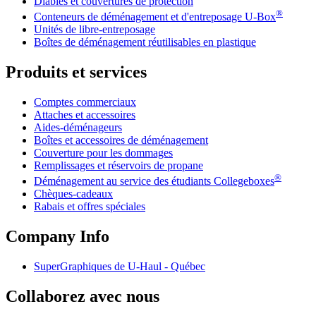
Diables et couvertures de protection
®
Conteneurs de déménagement et d'entreposage
U-Box
Unités de libre-entreposage
Boîtes de déménagement réutilisables en plastique
Produits et services
Comptes commerciaux
Attaches et accessoires
Aides-déménageurs
Boîtes et accessoires de déménagement
Couverture pour les dommages
Remplissages et réservoirs de propane
®
Déménagement au service des étudiants Collegeboxes
Chèques-cadeaux
Rabais et offres spéciales
Company Info
SuperGraphiques de
U-Haul
- Québec
Collaborez avec nous