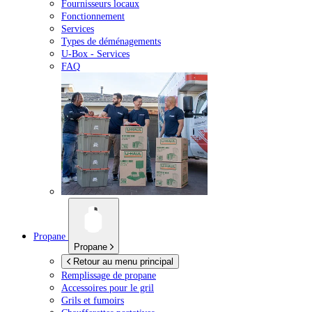
Fournisseurs locaux
Fonctionnement
Services
Types de déménagements
U-Box -
Services
FAQ
Propane
Propane
Retour au menu principal
Remplissage de propane
Accessoires pour le gril
Grils et fumoirs