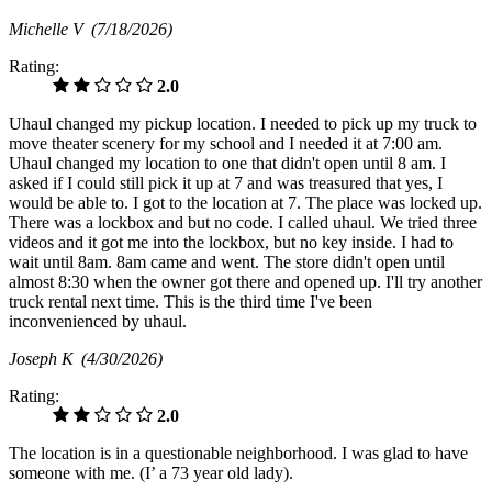
Michelle V
(7/18/2026)
Rating:
2.0
Uhaul changed my pickup location. I needed to pick up my truck to
move theater scenery for my school and I needed it at 7:00 am.
Uhaul changed my location to one that didn't open until 8 am. I
asked if I could still pick it up at 7 and was treasured that yes, I
would be able to. I got to the location at 7. The place was locked up.
There was a lockbox and but no code. I called uhaul. We tried three
videos and it got me into the lockbox, but no key inside. I had to
wait until 8am. 8am came and went. The store didn't open until
almost 8:30 when the owner got there and opened up. I'll try another
truck rental next time. This is the third time I've been
inconvenienced by uhaul.
Joseph K
(4/30/2026)
Rating:
2.0
The location is in a questionable neighborhood. I was glad to have
someone with me. (I’ a 73 year old lady).