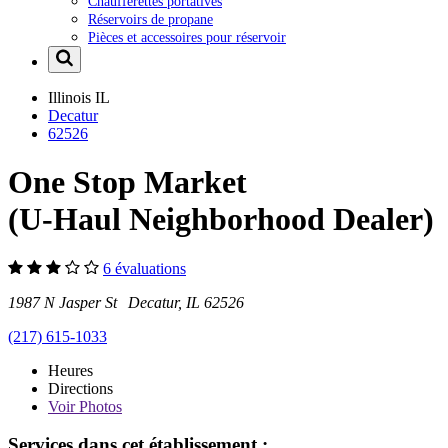
Chaufferettes portatives
Réservoirs de propane
Pièces et accessoires pour réservoir
Illinois
IL
Decatur
62526
One Stop Market
(U-Haul Neighborhood Dealer)
6 évaluations
1987 N Jasper St Decatur, IL 62526
(217) 615-1033
Heures
Directions
Voir
Photos
Services dans cet établissement :