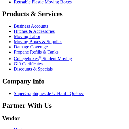
Reusable Plastic Moving Boxes
Products & Services
Business Accounts
Hitches & Accessories
Moving Labor
Moving Boxes & Supplies
Damage Coverage
Propane Refills & Tanks
®
Collegeboxes
Student Moving
Gift Certificates
Discounts & Specials
Company Info
SuperGraphiques de
U-Haul
- Québec
Partner With Us
Vendor