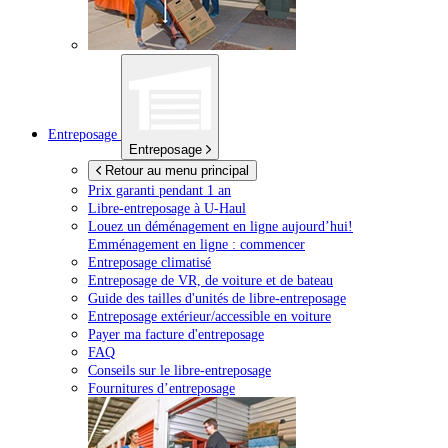
Entreposage
Entreposage
Retour au menu principal
Prix garanti pendant 1 an
Libre-entreposage à
U-Haul
Louez un déménagement en ligne aujourd’hui!
Emménagement en ligne : commencer
Entreposage climatisé
Entreposage de VR, de voiture et de bateau
Guide des tailles d'unités de libre-entreposage
Entreposage extérieur/accessible en voiture
Payer ma facture d'entreposage
FAQ
Conseils sur le libre-entreposage
Fournitures d’entreposage