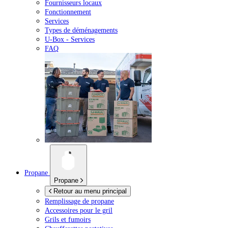
Fournisseurs locaux
Fonctionnement
Services
Types de déménagements
U-Box -
Services
FAQ
Propane
Propane
Retour au menu principal
Remplissage de propane
Accessoires pour le gril
Grils et fumoirs