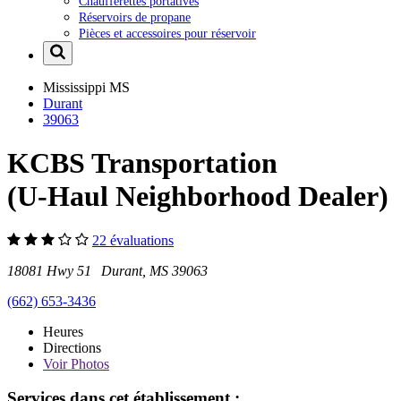
Chaufferettes portatives
Réservoirs de propane
Pièces et accessoires pour réservoir
Mississippi
MS
Durant
39063
KCBS Transportation
(U-Haul Neighborhood Dealer)
22 évaluations
18081 Hwy 51 Durant, MS 39063
(662) 653-3436
Heures
Directions
Voir
Photos
Services dans cet établissement :