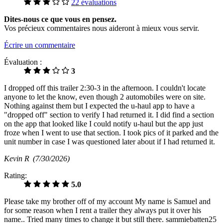
22 évaluations
Dites-nous ce que vous en pensez.
Vos précieux commentaires nous aideront à mieux vous servir.
Écrire un commentaire
Évaluation :
3
I dropped off this trailer 2:30-3 in the afternoon. I couldn't locate
anyone to let the know, even though 2 automobiles were on site.
Nothing against them but I expected the u-haul app to have a
"dropped off" section to verify I had returned it. I did find a section
on the app that looked like I could notify u-haul but the app just
froze when I went to use that section. I took pics of it parked and the
unit number in case I was questioned later about if I had returned it.
Kevin R
(7/30/2026)
Rating:
5.0
Please take my brother off of my account My name is Samuel and
for some reason when I rent a trailer they always put it over his
name.. Tried many times to change it but still there. sammiebatten25