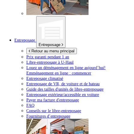
Entreposage
Entreposage
Retour au menu principal
Prix garanti pendant 1 an
Libre-entreposage à
U-Haul
Louez un déménagement en ligne aujourd’hui!
Emménagement en ligne : commencer
Entreposage climatisé
Entreposage de VR, de voiture et de bateau
Guide des tailles d'unités de libre-entreposage
Entreposage extérieur/accessible en voiture
Payer ma facture d'entreposage
FAQ
Conseils sur le libre-entreposage
Fournitures d’entreposage