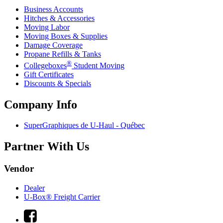
Business Accounts
Hitches & Accessories
Moving Labor
Moving Boxes & Supplies
Damage Coverage
Propane Refills & Tanks
®
Collegeboxes
Student Moving
Gift Certificates
Discounts & Specials
Company Info
SuperGraphiques de
U-Haul
- Québec
Partner With Us
Vendor
Dealer
U-Box® Freight Carrier