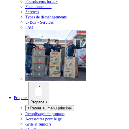
Fournisseurs locaux
Fonctionnement
Services
Types de déménagements
U-Box -
Services
FAQ
Propane
Propane
Retour au menu principal
Remplissage de propane
Accessoires pour le gril
Grils et fumoirs