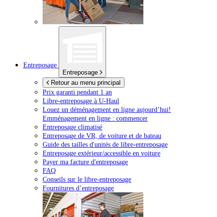
Entreposage
Entreposage
Retour au menu principal
Prix garanti pendant 1 an
Libre-entreposage à
U-Haul
Louez un déménagement en ligne aujourd’hui!
Emménagement en ligne : commencer
Entreposage climatisé
Entreposage de VR, de voiture et de bateau
Guide des tailles d'unités de libre-entreposage
Entreposage extérieur/accessible en voiture
Payer ma facture d'entreposage
FAQ
Conseils sur le libre-entreposage
Fournitures d’entreposage