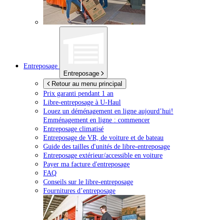
Entreposage
Entreposage
Retour au menu principal
Prix garanti pendant 1 an
Libre-entreposage à
U-Haul
Louez un déménagement en ligne aujourd’hui!
Emménagement en ligne : commencer
Entreposage climatisé
Entreposage de VR, de voiture et de bateau
Guide des tailles d'unités de libre-entreposage
Entreposage extérieur/accessible en voiture
Payer ma facture d'entreposage
FAQ
Conseils sur le libre-entreposage
Fournitures d’entreposage