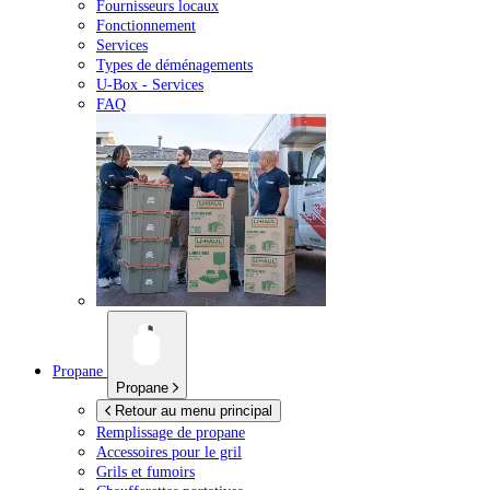
Fournisseurs locaux
Fonctionnement
Services
Types de déménagements
U-Box -
Services
FAQ
Propane
Propane
Retour au menu principal
Remplissage de propane
Accessoires pour le gril
Grils et fumoirs