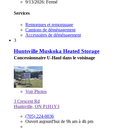
9/13/2026:
Fermé
Services
Remorques et remorquage
Camions de déménagement
Accessoires de déménagement
3
Huntsville Muskoka Heated Storage
Concessionnaire U-Haul dans le voisinage
Voir
Photos
3 Crescent Rd
Huntsville, ON P1H1Y3
(705) 224-0036
Ouvert aujourd'hui de 9h am à 4h pm