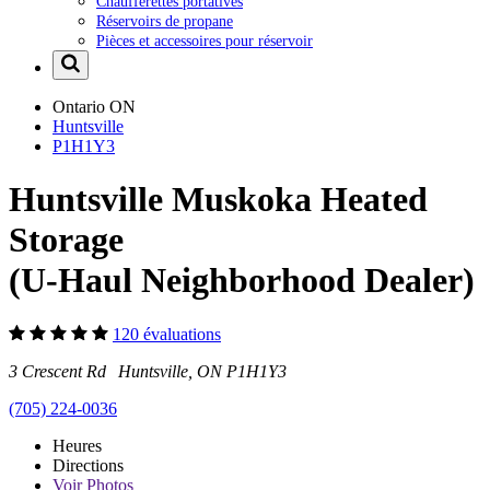
Chaufferettes portatives
Réservoirs de propane
Pièces et accessoires pour réservoir
Ontario
ON
Huntsville
P1H1Y3
Huntsville Muskoka Heated
Storage
(U-Haul Neighborhood Dealer)
120 évaluations
3 Crescent Rd Huntsville, ON P1H1Y3
(705) 224-0036
Heures
Directions
Voir
Photos