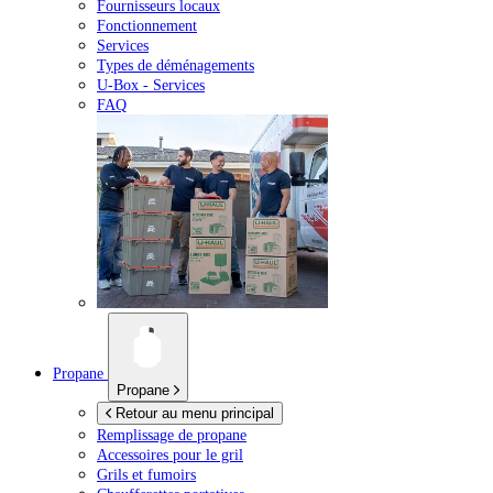
Fournisseurs locaux
Fonctionnement
Services
Types de déménagements
U-Box -
Services
FAQ
Propane
Propane
Retour au menu principal
Remplissage de propane
Accessoires pour le gril
Grils et fumoirs