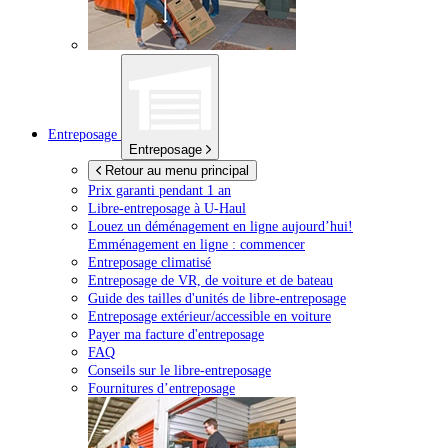
Entreposage
Entreposage
Retour au menu principal
Prix garanti pendant 1 an
Libre-entreposage à
U-Haul
Louez un déménagement en ligne aujourd’hui!
Emménagement en ligne : commencer
Entreposage climatisé
Entreposage de VR, de voiture et de bateau
Guide des tailles d'unités de libre-entreposage
Entreposage extérieur/accessible en voiture
Payer ma facture d'entreposage
FAQ
Conseils sur le libre-entreposage
Fournitures d’entreposage