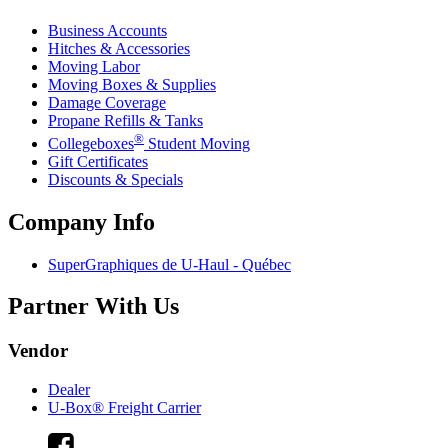
Business Accounts
Hitches & Accessories
Moving Labor
Moving Boxes & Supplies
Damage Coverage
Propane Refills & Tanks
®
Collegeboxes
Student Moving
Gift Certificates
Discounts & Specials
Company Info
SuperGraphiques de
U-Haul
- Québec
Partner With Us
Vendor
Dealer
U-Box® Freight Carrier