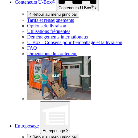
®
Conteneurs
U-Box
®
Conteneurs
U-Box
Retour au menu principal
Tarifs et renseignements
Options de livraison
Utilisations fréquentes
Déménagements internationaux
U-Box -
Conseils pour l’emballage et la livraison
FAQ
Dimensions du conteneur
Entreposage
Entreposage
Retour au menu principal