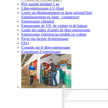
Prix garanti pendant 1 an
Libre-entreposage à
U-Haul
Louez un déménagement en ligne aujourd’hui!
Emménagement en ligne : commencer
Entreposage climatisé
Entreposage de VR, de voiture et de bateau
Guide des tailles d'unités de libre-entreposage
Entreposage extérieur/accessible en voiture
Payer ma facture d'entreposage
FAQ
Conseils sur le libre-entreposage
Fournitures d’entreposage