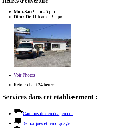
Heures d’ouverture
Mon-Sat:
9 am - 5 pm
Dim : De
11 h am à 3 h pm
Voir
Photos
Retour client 24 heures
Services dans cet établissement :
Camions de déménagement
Remorques et remorquage