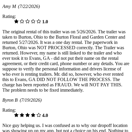
Amy M
(7/22/2026)
Rating:
1.0
The original rental of this trailer was on 5/26/2026. The trailer was
taken to Burton, Ohio to the Burton Floral and Garden Center and
returned 5/27/2026. It was a one day rental. The paperwork in
Burton, Ohio was NOT PROCESSED correctly. The Trailer was
returned. However, my name is still linked to the trailer and who
ever took it to Evans, GA - did not put their name on the rental
agreement, or their credit card, phone number or any details. You are
suppose to verify the personal information and drivers license of
who ever is renting trailers. Mr. did so, however, who ever rented
this to Evans, GA DID NOT FOLLOW THE PROCESS. The
charge has been reported as FRAUD. We will NOT PAY THIS.
The problem needs to be fixed immediately.
Byron B
(7/19/2026)
Rating:
4.0
Nice guy helping us. I was confused as to why our dropoff location
was showing up on my app, but not a choice on his end. Nothing to