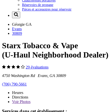
Chaufferettes portatives
Réservoirs de propane
Pièces et accessoires pour réservoir
Géorgie
GA
Evans
30809
Starx Tobacco & Vape
(U-Haul Neighborhood Dealer)
29 évaluations
4750 Washington Rd Evans, GA 30809
(706) 790-5661
Heures
Directions
Voir
Photos
Services dans cet établissement :