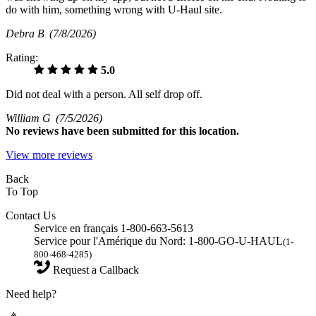
do with him, something wrong with U-Haul site.
Debra B
(7/8/2026)
Rating:
5.0
Did not deal with a person. All self drop off.
William G
(7/5/2026)
No
reviews have been submitted for this location.
View more reviews
Back
To Top
Contact Us
Service en français 1-800-663-5613
Service pour l'Amérique du Nord: 1-800-GO-U-HAUL
(1-
800-468-4285)
Request a Callback
Need help?