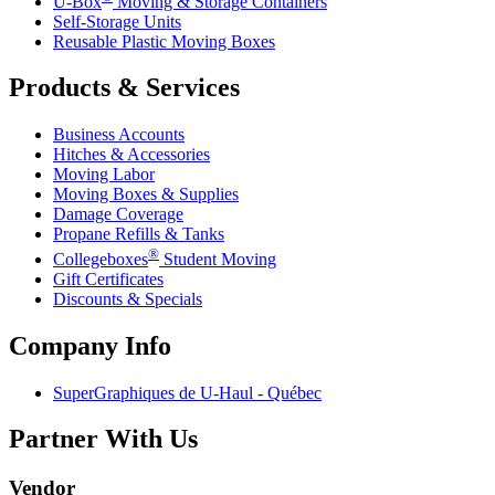
U-Box
Moving & Storage Containers
Self-Storage Units
Reusable Plastic Moving Boxes
Products & Services
Business Accounts
Hitches & Accessories
Moving Labor
Moving Boxes & Supplies
Damage Coverage
Propane Refills & Tanks
®
Collegeboxes
Student Moving
Gift Certificates
Discounts & Specials
Company Info
SuperGraphiques de
U-Haul
- Québec
Partner With Us
Vendor