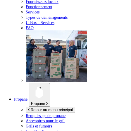
Fournisseurs locaux
Fonctionnement
Services
Types de déménagements
U-Box -
Services
FAQ
Propane
Propane
Retour au menu principal
Remplissage de propane
Accessoires pour le gril
Grils et fumoirs