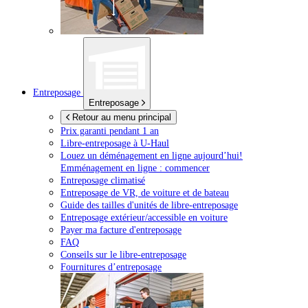
Entreposage
Entreposage
Retour au menu principal
Prix garanti pendant 1 an
Libre-entreposage à
U-Haul
Louez un déménagement en ligne aujourd’hui!
Emménagement en ligne : commencer
Entreposage climatisé
Entreposage de VR, de voiture et de bateau
Guide des tailles d'unités de libre-entreposage
Entreposage extérieur/accessible en voiture
Payer ma facture d'entreposage
FAQ
Conseils sur le libre-entreposage
Fournitures d’entreposage