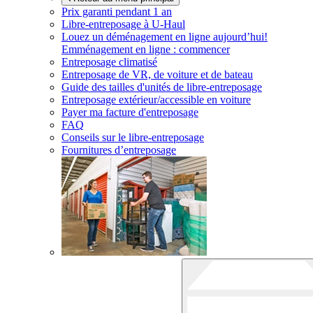
Prix garanti pendant 1 an
Libre-entreposage à
U-Haul
Louez un déménagement en ligne aujourd’hui!
Emménagement en ligne : commencer
Entreposage climatisé
Entreposage de VR, de voiture et de bateau
Guide des tailles d'unités de libre-entreposage
Entreposage extérieur/accessible en voiture
Payer ma facture d'entreposage
FAQ
Conseils sur le libre-entreposage
Fournitures d’entreposage