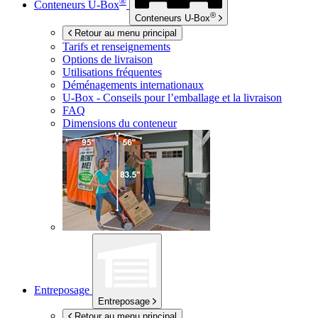
®
Conteneurs
U-Box
®
Conteneurs
U-Box
Retour au menu principal
Tarifs et renseignements
Options de livraison
Utilisations fréquentes
Déménagements internationaux
U-Box -
Conseils pour l’emballage et la livraison
FAQ
Dimensions du conteneur
Entreposage
Entreposage
Retour au menu principal