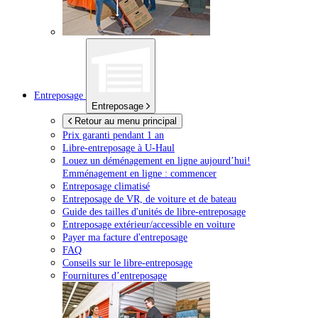
Entreposage
Entreposage
Retour au menu principal
Prix garanti pendant 1 an
Libre-entreposage à
U-Haul
Louez un déménagement en ligne aujourd’hui!
Emménagement en ligne : commencer
Entreposage climatisé
Entreposage de VR, de voiture et de bateau
Guide des tailles d'unités de libre-entreposage
Entreposage extérieur/accessible en voiture
Payer ma facture d'entreposage
FAQ
Conseils sur le libre-entreposage
Fournitures d’entreposage