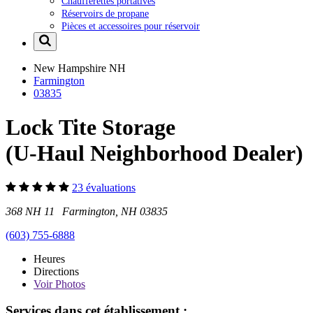
Chaufferettes portatives
Réservoirs de propane
Pièces et accessoires pour réservoir
New Hampshire
NH
Farmington
03835
Lock Tite Storage
(U-Haul Neighborhood Dealer)
23 évaluations
368 NH 11 Farmington, NH 03835
(603) 755-6888
Heures
Directions
Voir
Photos
Services dans cet établissement :