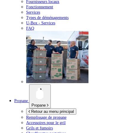
Fournisseurs locaux
Fonctionnement
Services
Types de déménagements
U-Box -
Services
FAQ
Propane
Propane
Retour au menu principal
Remplissage de propane
Accessoires pour le gril
Grils et fumoirs