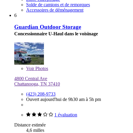
Solde de camions et de remorques
Accessoires de déménagement
6
Guardian Outdoor Storage
Concessionnaire U-Haul dans le voisinage
Voir
Photos
4800 Central Ave
Chattanooga, TN 37410
(423) 208-9733
Ouvert aujourd'hui de 9h30 am à 5h pm
1 évaluation
Distance estimée
4,6 milles