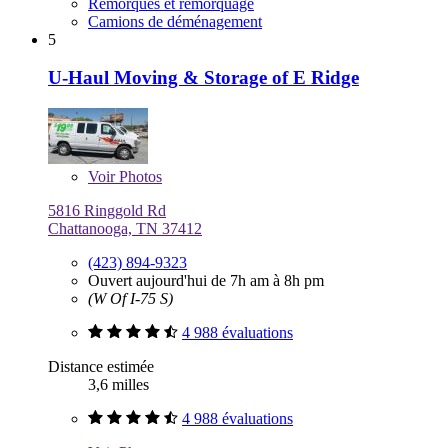
Remorques et remorquage
Camions de déménagement
5
U-Haul Moving & Storage of E Ridge
Voir
Photos
5816 Ringgold Rd
Chattanooga, TN 37412
(423) 894-9323
Ouvert aujourd'hui de 7h am à 8h pm
(W Of I-75 S)
4 988 évaluations
Distance estimée
3,6 milles
4 988 évaluations