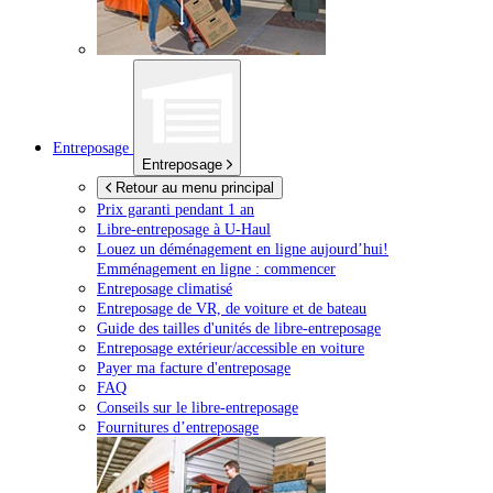
Entreposage
Entreposage
Retour au menu principal
Prix garanti pendant 1 an
Libre-entreposage à
U-Haul
Louez un déménagement en ligne aujourd’hui!
Emménagement en ligne : commencer
Entreposage climatisé
Entreposage de VR, de voiture et de bateau
Guide des tailles d'unités de libre-entreposage
Entreposage extérieur/accessible en voiture
Payer ma facture d'entreposage
FAQ
Conseils sur le libre-entreposage
Fournitures d’entreposage