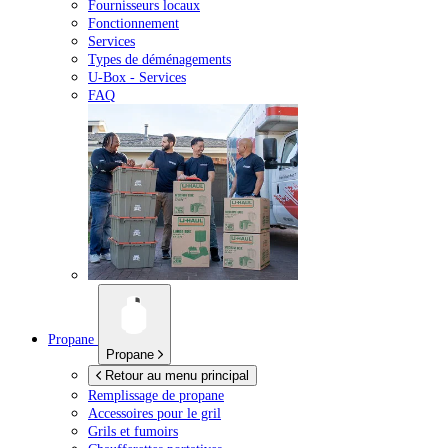
Fournisseurs locaux
Fonctionnement
Services
Types de déménagements
U-Box -
Services
FAQ
Propane
Propane
Retour au menu principal
Remplissage de propane
Accessoires pour le gril
Grils et fumoirs