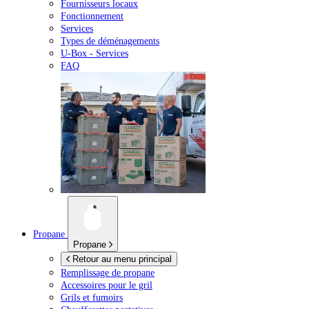
Fournisseurs locaux
Fonctionnement
Services
Types de déménagements
U-Box -
Services
FAQ
Propane
Propane
Retour au menu principal
Remplissage de propane
Accessoires pour le gril
Grils et fumoirs