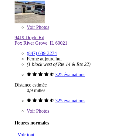
Voir
Photos
9419 Doyle Rd
Fox River Grove, IL 60021
(847) 639-3274
Fermé aujourd'hui
(1 block west of Rte 14 & Rte 22)
325 évaluations
Distance estimée
0,9 milles
325 évaluations
Voir
Photos
Heures normales
Voir tout