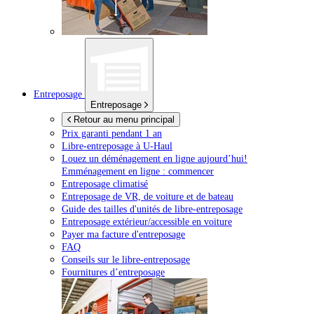
Entreposage
Entreposage
Retour au menu principal
Prix garanti pendant 1 an
Libre-entreposage à
U-Haul
Louez un déménagement en ligne aujourd’hui!
Emménagement en ligne : commencer
Entreposage climatisé
Entreposage de VR, de voiture et de bateau
Guide des tailles d'unités de libre-entreposage
Entreposage extérieur/accessible en voiture
Payer ma facture d'entreposage
FAQ
Conseils sur le libre-entreposage
Fournitures d’entreposage