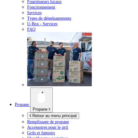
Fournisseurs locaux
Fonctionnement
Services
Types de déménagements
U-Box -
Services
FAQ
Propane
Propane
Retour au menu principal
Remplissage de propane
Accessoires pour le gril
Grils et fumoirs