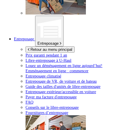
Entreposage
Entreposage
Retour au menu principal
Prix garanti pendant 1 an
Libre-entreposage à
U-Haul
Louez un déménagement en ligne aujourd’hui!
Emménagement en ligne : commencer
Entreposage climatisé
Entreposage de VR, de voiture et de bateau
Guide des tailles d'unités de libre-entreposage
Entreposage extérieur/accessible en voiture
Payer ma facture d'entreposage
FAQ
Conseils sur le libre-entreposage
Fournitures d’entreposage