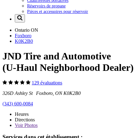
Chaufferettes portatives
Réservoirs de propane
Pièces et accessoires pour réservoir
Ontario
ON
Foxboro
K0K2B0
JND Tire and Automotive
(U-Haul Neighborhood Dealer)
129 évaluations
326D Ashley St Foxboro, ON K0K2B0
(343) 600-0084
Heures
Directions
Voir
Photos
Services dans cet établissement :