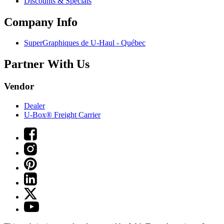
Discounts & Specials
Company Info
SuperGraphiques de
U-Haul
- Québec
Partner With Us
Vendor
Dealer
U-Box® Freight Carrier