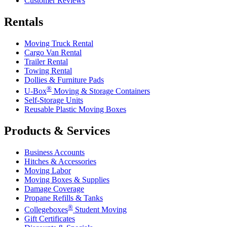
Customer Reviews
Rentals
Moving Truck Rental
Cargo Van Rental
Trailer Rental
Towing Rental
Dollies & Furniture Pads
®
U-Box
Moving & Storage Containers
Self-Storage Units
Reusable Plastic Moving Boxes
Products & Services
Business Accounts
Hitches & Accessories
Moving Labor
Moving Boxes & Supplies
Damage Coverage
Propane Refills & Tanks
®
Collegeboxes
Student Moving
Gift Certificates