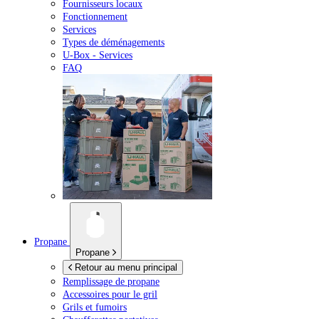
Fournisseurs locaux
Fonctionnement
Services
Types de déménagements
U-Box -
Services
FAQ
Propane
Propane
Retour au menu principal
Remplissage de propane
Accessoires pour le gril
Grils et fumoirs