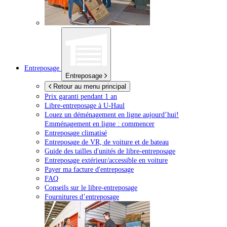
Entreposage
Entreposage
Retour au menu principal
Prix garanti pendant 1 an
Libre-entreposage à
U-Haul
Louez un déménagement en ligne aujourd’hui!
Emménagement en ligne : commencer
Entreposage climatisé
Entreposage de VR, de voiture et de bateau
Guide des tailles d'unités de libre-entreposage
Entreposage extérieur/accessible en voiture
Payer ma facture d'entreposage
FAQ
Conseils sur le libre-entreposage
Fournitures d’entreposage