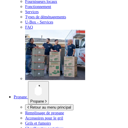
Fournisseurs locaux
Fonctionnement
Services
Types de déménagements
U-Box -
Services
FAQ
Propane
Propane
Retour au menu principal
Remplissage de propane
Accessoires pour le gril
Grils et fumoirs