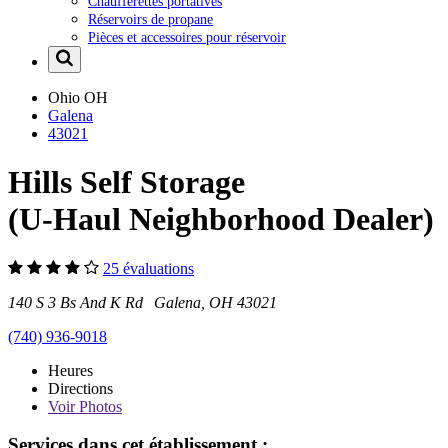
Chaufferettes portatives
Réservoirs de propane
Pièces et accessoires pour réservoir
Ohio
OH
Galena
43021
Hills Self Storage
(U-Haul Neighborhood Dealer)
25 évaluations
140 S 3 Bs And K Rd Galena, OH 43021
(740) 936-9018
Heures
Directions
Voir
Photos
Services dans cet établissement :