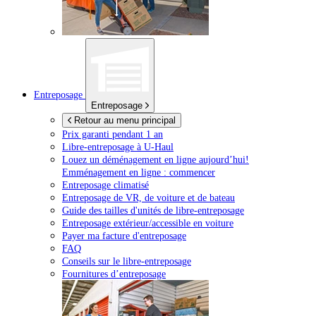
Entreposage
Entreposage
Retour au menu principal
Prix garanti pendant 1 an
Libre-entreposage à
U-Haul
Louez un déménagement en ligne aujourd’hui!
Emménagement en ligne : commencer
Entreposage climatisé
Entreposage de VR, de voiture et de bateau
Guide des tailles d'unités de libre-entreposage
Entreposage extérieur/accessible en voiture
Payer ma facture d'entreposage
FAQ
Conseils sur le libre-entreposage
Fournitures d’entreposage