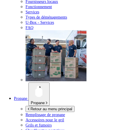
Fournisseurs locaux
Fonctionnement
Services
Types de déménagements
U-Box -
Services
FAQ
Propane
Propane
Retour au menu principal
Remplissage de propane
Accessoires pour le gril
Grils et fumoirs