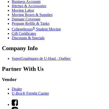
Business Accounts
Hitches & Accessories
Moving Labor
Moving Boxes & Supplies
Damage Coverage
Propane Refills & Tanks
®
Collegeboxes
Student Moving
Gift Certificates
Discounts & Specials
Company Info
SuperGraphiques de
U-Haul
- Québec
Partner With Us
Vendor
Dealer
U-Box® Freight Carrier