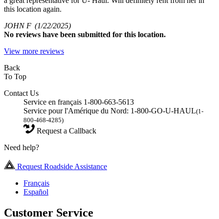
a great representative for U- Haul. Will definitely rent from her in
this location again.
JOHN F
(1/22/2025)
No
reviews have been submitted for this location.
View more reviews
Back
To Top
Contact Us
Service en français 1-800-663-5613
Service pour l'Amérique du Nord: 1-800-GO-U-HAUL
(1-
800-468-4285)
Request a Callback
Need help?
Request Roadside Assistance
Français
Español
Customer Service