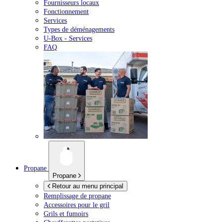
Fournisseurs locaux
Fonctionnement
Services
Types de déménagements
U-Box -
Services
FAQ
Propane
Propane
Retour au menu principal
Remplissage de propane
Accessoires pour le gril
Grils et fumoirs