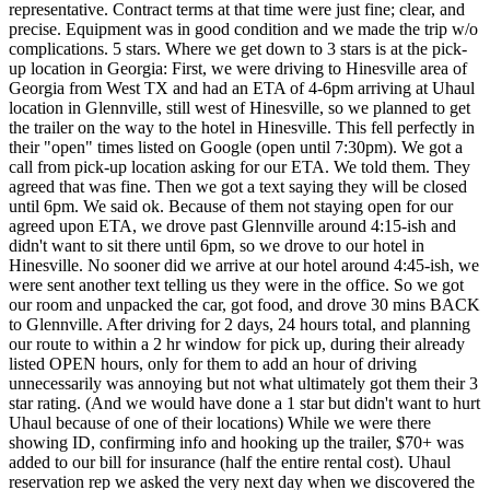
representative. Contract terms at that time were just fine; clear, and
precise. Equipment was in good condition and we made the trip w/o
complications. 5 stars. Where we get down to 3 stars is at the pick-
up location in Georgia: First, we were driving to Hinesville area of
Georgia from West TX and had an ETA of 4-6pm arriving at Uhaul
location in Glennville, still west of Hinesville, so we planned to get
the trailer on the way to the hotel in Hinesville. This fell perfectly in
their "open" times listed on Google (open until 7:30pm). We got a
call from pick-up location asking for our ETA. We told them. They
agreed that was fine. Then we got a text saying they will be closed
until 6pm. We said ok. Because of them not staying open for our
agreed upon ETA, we drove past Glennville around 4:15-ish and
didn't want to sit there until 6pm, so we drove to our hotel in
Hinesville. No sooner did we arrive at our hotel around 4:45-ish, we
were sent another text telling us they were in the office. So we got
our room and unpacked the car, got food, and drove 30 mins BACK
to Glennville. After driving for 2 days, 24 hours total, and planning
our route to within a 2 hr window for pick up, during their already
listed OPEN hours, only for them to add an hour of driving
unnecessarily was annoying but not what ultimately got them their 3
star rating. (And we would have done a 1 star but didn't want to hurt
Uhaul because of one of their locations) While we were there
showing ID, confirming info and hooking up the trailer, $70+ was
added to our bill for insurance (half the entire rental cost). Uhaul
reservation rep we asked the very next day when we discovered the