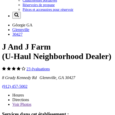
Chaufferettes portatives
Réservoirs de propane
Pièces et accessoires pour réservoir
Géorgie
GA
Glennville
30427
J And J Farm
(U-Haul Neighborhood Dealer)
23 évaluations
8 Grady Kennedy Rd Glennville, GA 30427
(912) 457-5002
Heures
Directions
Voir
Photos
Services dans cet établissement :