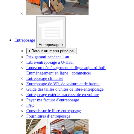
Entreposage
Entreposage
Retour au menu principal
Prix garanti pendant 1 an
Libre-entreposage à
U-Haul
Louez un déménagement en ligne aujourd’hui!
Emménagement en ligne : commencer
Entreposage climatisé
Entreposage de VR, de voiture et de bateau
Guide des tailles d'unités de libre-entreposage
Entreposage extérieur/accessible en voiture
Payer ma facture d'entreposage
FAQ
Conseils sur le libre-entreposage
Fournitures d’entreposage