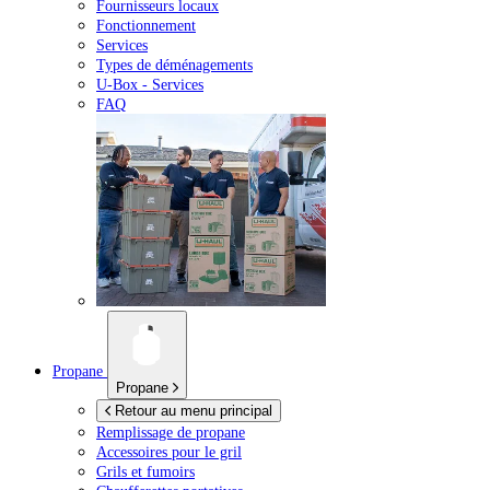
Fournisseurs locaux
Fonctionnement
Services
Types de déménagements
U-Box -
Services
FAQ
Propane
Propane
Retour au menu principal
Remplissage de propane
Accessoires pour le gril
Grils et fumoirs