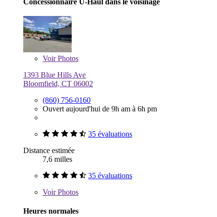
Concessionnaire U-Haul dans le voisinage
Voir
Photos
1393 Blue Hills Ave
Bloomfield, CT 06002
(860) 756-0160
Ouvert aujourd'hui de 9h am à 6h pm
35 évaluations
Distance estimée
7,6 milles
35 évaluations
Voir
Photos
Heures normales