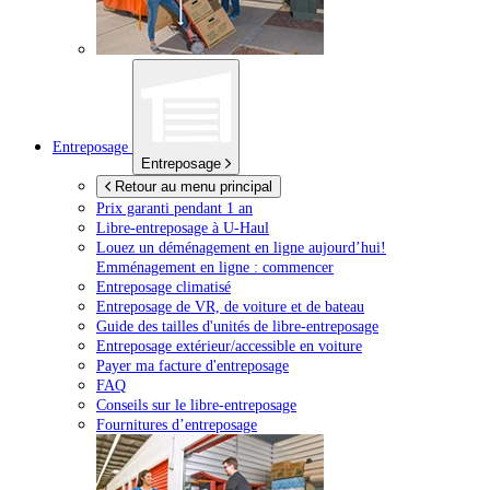
Entreposage
Entreposage
Retour au menu principal
Prix garanti pendant 1 an
Libre-entreposage à
U-Haul
Louez un déménagement en ligne aujourd’hui!
Emménagement en ligne : commencer
Entreposage climatisé
Entreposage de VR, de voiture et de bateau
Guide des tailles d'unités de libre-entreposage
Entreposage extérieur/accessible en voiture
Payer ma facture d'entreposage
FAQ
Conseils sur le libre-entreposage
Fournitures d’entreposage