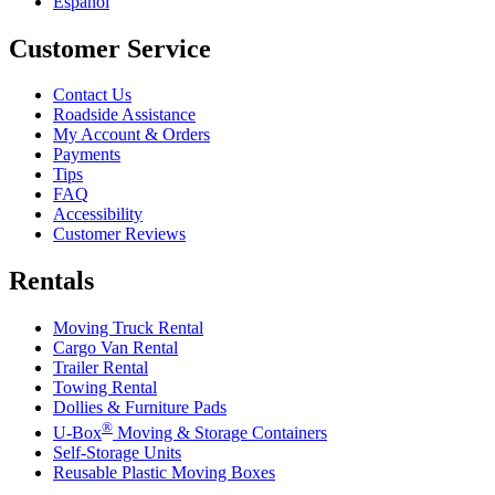
Español
Customer Service
Contact Us
Roadside Assistance
My Account & Orders
Payments
Tips
FAQ
Accessibility
Customer Reviews
Rentals
Moving Truck Rental
Cargo Van Rental
Trailer Rental
Towing Rental
Dollies & Furniture Pads
®
U-Box
Moving & Storage Containers
Self-Storage Units
Reusable Plastic Moving Boxes