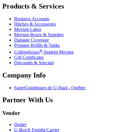
Products & Services
Business Accounts
Hitches & Accessories
Moving Labor
Moving Boxes & Supplies
Damage Coverage
Propane Refills & Tanks
®
Collegeboxes
Student Moving
Gift Certificates
Discounts & Specials
Company Info
SuperGraphiques de
U-Haul
- Québec
Partner With Us
Vendor
Dealer
U-Box® Freight Carrier