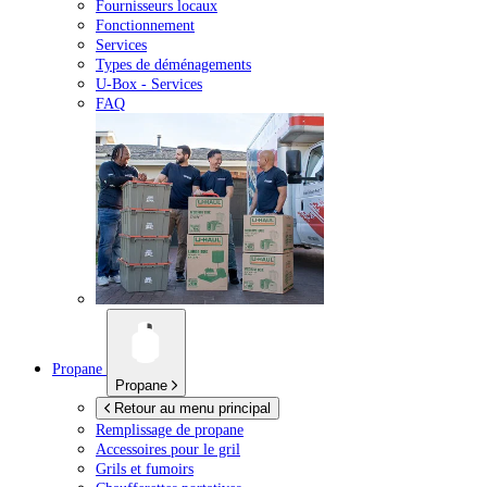
Fournisseurs locaux
Fonctionnement
Services
Types de déménagements
U-Box -
Services
FAQ
Propane
Propane
Retour au menu principal
Remplissage de propane
Accessoires pour le gril
Grils et fumoirs