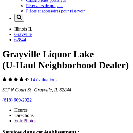
Chaufferettes portatives
Réservoirs de propane
Pièces et accessoires pour réservoir
Illinois
IL
Grayville
62844
Grayville Liquor Lake
(U-Haul Neighborhood Dealer)
14 évaluations
517 N Court St Grayville, IL 62844
(618) 609-2022
Heures
Directions
Voir
Photos
Services dans cet établissement :