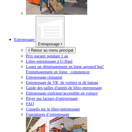
Entreposage
Entreposage
Retour au menu principal
Prix garanti pendant 1 an
Libre-entreposage à
U-Haul
Louez un déménagement en ligne aujourd’hui!
Emménagement en ligne : commencer
Entreposage climatisé
Entreposage de VR, de voiture et de bateau
Guide des tailles d'unités de libre-entreposage
Entreposage extérieur/accessible en voiture
Payer ma facture d'entreposage
FAQ
Conseils sur le libre-entreposage
Fournitures d’entreposage