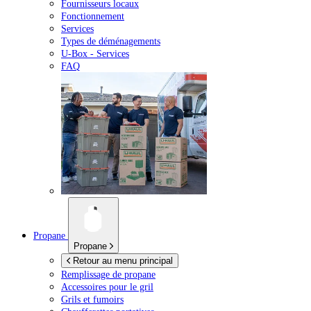
Fournisseurs locaux
Fonctionnement
Services
Types de déménagements
U-Box -
Services
FAQ
Propane
Propane
Retour au menu principal
Remplissage de propane
Accessoires pour le gril
Grils et fumoirs