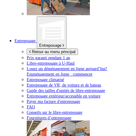
Entreposage
Entreposage
Retour au menu principal
Prix garanti pendant 1 an
Libre-entreposage à
U-Haul
Louez un déménagement en ligne aujourd’hui!
Emménagement en ligne : commencer
Entreposage climatisé
Entreposage de VR, de voiture et de bateau
Guide des tailles d'unités de libre-entreposage
Entreposage extérieur/accessible en voiture
Payer ma facture d'entreposage
FAQ
Conseils sur le libre-entreposage
Fournitures d’entreposage