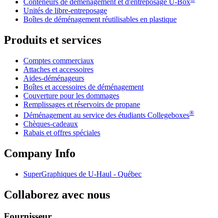
Conteneurs de déménagement et d'entreposage
U-Box
Unités de libre-entreposage
Boîtes de déménagement réutilisables en plastique
Produits et services
Comptes commerciaux
Attaches et accessoires
Aides-déménageurs
Boîtes et accessoires de déménagement
Couverture pour les dommages
Remplissages et réservoirs de propane
®
Déménagement au service des étudiants Collegeboxes
Chèques-cadeaux
Rabais et offres spéciales
Company Info
SuperGraphiques de
U-Haul
- Québec
Collaborez avec nous
Fournisseur