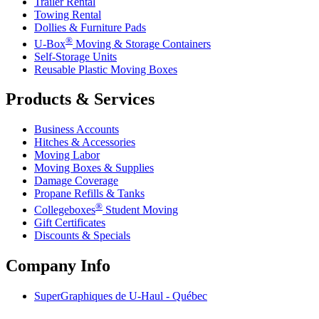
Trailer Rental
Towing Rental
Dollies & Furniture Pads
®
U-Box
Moving & Storage Containers
Self-Storage Units
Reusable Plastic Moving Boxes
Products & Services
Business Accounts
Hitches & Accessories
Moving Labor
Moving Boxes & Supplies
Damage Coverage
Propane Refills & Tanks
®
Collegeboxes
Student Moving
Gift Certificates
Discounts & Specials
Company Info
SuperGraphiques de
U-Haul
- Québec