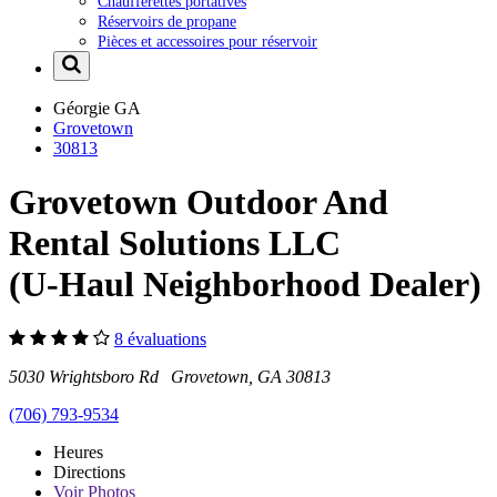
Chaufferettes portatives
Réservoirs de propane
Pièces et accessoires pour réservoir
Géorgie
GA
Grovetown
30813
Grovetown Outdoor And
Rental Solutions LLC
(U-Haul Neighborhood Dealer)
8 évaluations
5030 Wrightsboro Rd Grovetown, GA 30813
(706) 793-9534
Heures
Directions
Voir
Photos