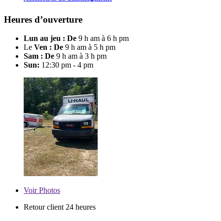
Heures d’ouverture
Lun au jeu : De
9 h am à 6 h pm
Le
Ven : De
9 h am à 5 h pm
Sam : De
9 h am à 3 h pm
Sun:
12:30 pm - 4 pm
Voir
Photos
Retour client 24 heures