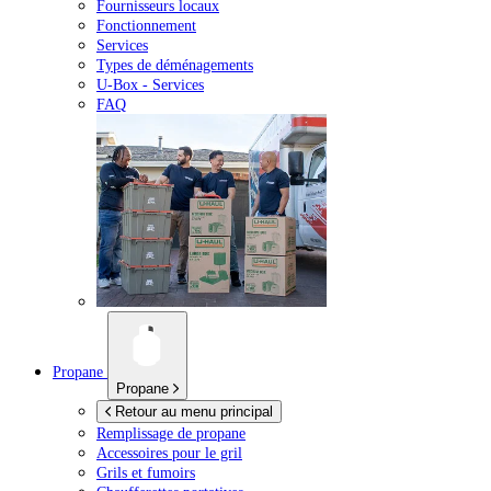
Fournisseurs locaux
Fonctionnement
Services
Types de déménagements
U-Box -
Services
FAQ
Propane
Propane
Retour au menu principal
Remplissage de propane
Accessoires pour le gril
Grils et fumoirs