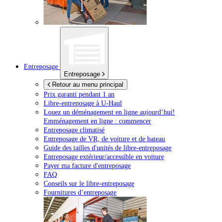
Entreposage
Entreposage
Retour au menu principal
Prix garanti pendant 1 an
Libre-entreposage à
U-Haul
Louez un déménagement en ligne aujourd’hui!
Emménagement en ligne : commencer
Entreposage climatisé
Entreposage de VR, de voiture et de bateau
Guide des tailles d'unités de libre-entreposage
Entreposage extérieur/accessible en voiture
Payer ma facture d'entreposage
FAQ
Conseils sur le libre-entreposage
Fournitures d’entreposage