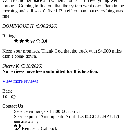
Went to another place and waited another hr till everything went
through. Coming to find out that the system went down 9am in the
morning and still wasn’t fixed. But either than that everything was
fine.
DOMINIQUE H
(5/30/2026)
Rating:
3.0
Keep your promises. Thank God that the truck with 94,000 miles
didn’t break down.
Sherry K
(5/18/2026)
No
reviews have been submitted for this location.
View more reviews
Back
To Top
Contact Us
Service en français 1-800-663-5613
Service pour l'Amérique du Nord: 1-800-GO-U-HAUL
(1-
800-468-4285)
Request a Callback