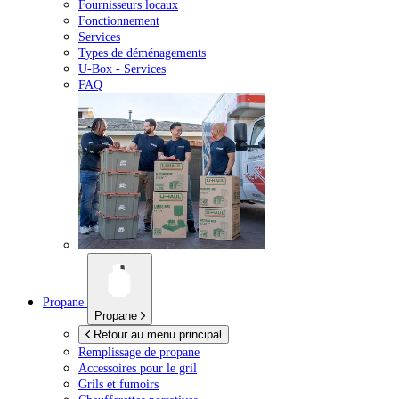
Fournisseurs locaux
Fonctionnement
Services
Types de déménagements
U-Box -
Services
FAQ
Propane
Propane
Retour au menu principal
Remplissage de propane
Accessoires pour le gril
Grils et fumoirs