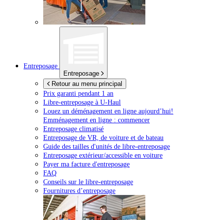
Entreposage
Entreposage
Retour au menu principal
Prix garanti pendant 1 an
Libre-entreposage à
U-Haul
Louez un déménagement en ligne aujourd’hui!
Emménagement en ligne : commencer
Entreposage climatisé
Entreposage de VR, de voiture et de bateau
Guide des tailles d'unités de libre-entreposage
Entreposage extérieur/accessible en voiture
Payer ma facture d'entreposage
FAQ
Conseils sur le libre-entreposage
Fournitures d’entreposage