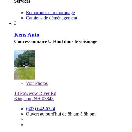
Services
Remorques et remorquage
Camions de déménagement
3
Kens Auto
Concessionnaire U-Haul dans le voisinage
Voir
Photos
18 Powwow River Rd
Kingston, NH 03848
(603) 642-6324
Ouvert aujourd'hui de 8h am à 8h pm